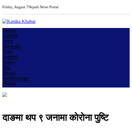
Friday, August 7
Nepali News Portal
समाचार
राजनीति
समाज
सम्पादकीय
विचार
अन्तर्वार्ता
साहित्य
शिक्षा
खेलकुद
पत्रपत्रिकाबाट
निर्वाचन
दाङमा थप ९ जनामा काेराेना पुष्टि