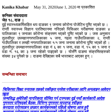
Kanika Khabar
May 31, 2020
June 1, 2020
मा प्रकाशित
कनिका संवाददाता
जेठ १८, दाङ ।
दुई स्वास्थ्यकर्मिसहित थप दाङका ९ जनामा कोरोना पोजेटिभ पुष्टि भएकाे छ ।
राप्ती स्वास्थ्य विज्ञान प्रतिष्ठानमा गरिएको पिसिआर परीक्षणमा दाङका ४
पालिकाका ९ जनाका कोरोना संक्रमण भएको पुष्टि भएको छ । जस अनुसार
तुलसीपुर उपमहानगरपालिकाका ५ जना, गढवा गाउँपालिकाका २, राप्ती
गाउँपालिका र लमही नगरपालिकाका १/१ जना जनामा कोरोना पुष्टि भएको हो ।
तुलसीपुर उपमहानगरपालिका वडा नं ६ का १ जना, वडा नं. १५ का १ जना र
वडा नं. १६ का ३ जना रहेको पाइएको छ । योसँगै दाङमा संक्रमितहरुको
संख्या ३४ पुगेको छ । दाङमा देखिएका सबै भारतबाट आएका हुन् ।
सम्बन्धित समाचार
चिकित्सा शिक्षा स्नातक तहको एकीकृत प्रवेश परीक्षाका लागि अनलाइन आवेदन
खुला
जन्मसिद्ध अमेरिकी नागरिकता सीमित गर्न ट्रम्पका दुई नयाँ कार्यकारी आदेश
गुणस्तर परिषद्को बैठक: विभिन्न गुणस्तर मापदण्ड स्वीकृत
करदाता प्रोत्साहन उपहार कार्यक्रमको पहिलो घोषणा आज हुदै
करदाता प्रोत्साहन उपहार कार्यक्रमको पहिलो घोषणा आज हुदै