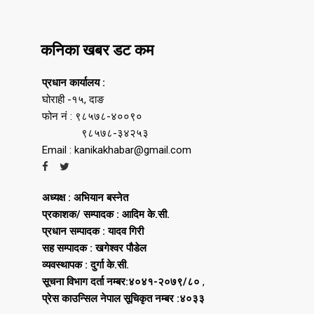
कनिका खबर डट कम
प्रधान कार्यालय :
घोराही -१५, दाङ
फोन नं : ९८५७८-४००९०
९८५७८-३४२५३
Email : kanikakhabar@gmail.com
अध्यक्ष : अभियान बस्नेत
प्रकाशक/ सम्पादक : आदिम के.सी.
प्रधान सम्पादक : यादव गिरी
सह सम्पादक : खगेश्वर पौडेल
व्यवस्थापक : दुर्गा के.सी.
सूचना विभाग दर्ता नम्बर:४०४१-२०७९/८०
,
प्रेस काउन्सिल नेपाल सूचिकृत नम्बर :४०३३