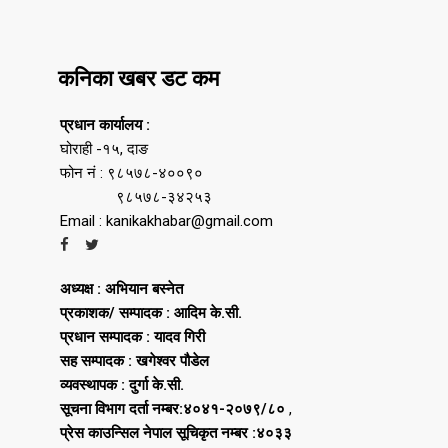
कनिका खबर डट कम
प्रधान कार्यालय :
घोराही -१५, दाङ
फोन नं : ९८५७८-४००९०
९८५७८-३४२५३
Email : kanikakhabar@gmail.com
अध्यक्ष : अभियान बस्नेत
प्रकाशक/ सम्पादक : आदिम के.सी.
प्रधान सम्पादक : यादव गिरी
सह सम्पादक : खगेश्वर पौडेल
व्यवस्थापक : दुर्गा के.सी.
सूचना विभाग दर्ता नम्बर:४०४१-२०७९/८०
,
प्रेस काउन्सिल नेपाल सूचिकृत नम्बर :४०३३