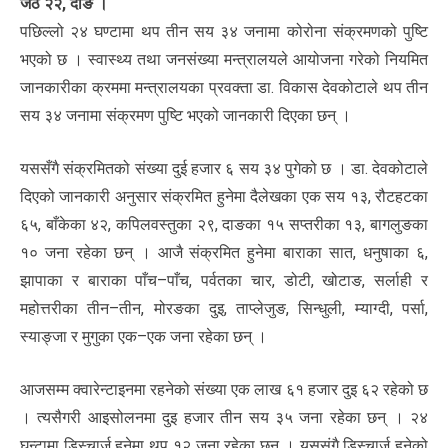
जेठ २२, दाङ ।
पछिल्लो २४ घण्टामा थप तीन सय ३४ जनामा कोरोना संक्रमणको पुष्टि
भएको छ । स्वास्थ्य तथा जनसंख्या मन्त्रालयले आयोजना गरेको नियमित
जानकारीका क्रममा मन्त्रालयका प्रवक्ता डा. विकास देवकोटाले थप तीन
सय ३४ जनामा संक्रमण पुष्टि भएको जानकारी दिएका छन् ।
यससँगै संक्रमितको संख्या दुई हजार ६ सय ३४ पुगेको छ । डा. देवकोटाले
दिएको जानकारी अनुसार संक्रमित हुनेमा दैलेखका एक सय १३, रौटहटका
६५, बाँकेका ४२, कपिलवस्तुका २९, दाङका १५ सप्तरीका १३, बागलुङका
१० जना रहेका छन् । आजै संक्रमित हुनेमा बाराका सात, धनुषाका ६,
झापाका र बाराका पाँच–पाँच, पर्वतका चार, डोटी, खोटाङ, सर्लाही र
महोत्तरीका तीन–तीन, मोरङका दुइ, ताप्लेजुङ, सिन्धुली, म्याग्दी, पर्सा,
स्याङ्जा र मुगुका एक–एक जना रहेका छन् ।
आजसम्म क्वारेन्टाइनमा रहनेको संख्या एक लाख ६१ हजार दुइ ६२ रहेको छ
। त्यसैगरी आइसोलनमा दुइ हजार तीन सय ३५ जना रहेका छन् । २४
घन्टामा डिस्चार्ज हुनेमा थप १२ जना रहेका छन् । यससंगै डिस्चार्ज हुनेको