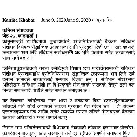
Kanika Khabar
June 9, 2020
June 9, 2020
मा प्रकाशित
कनिका संवाददाता
जेठ २७, काठमाडौं ।
कानुनमन्त्री डा.शिवमाया तुम्बाहाम्फेले प्रतिनिधिसभाको बैठकमा संविधान
संशोधन विधेयक सैद्धान्तिक छलफलका लागि प्रस्तुत गरेकी छन। सांसदहरूले
छलफलमा भाग लिँदै संविधान संशोधनसँगै अब भूमि फिर्तामा समेत सरकारलाई
साथ रहने बताए ।
लिम्पियाधुरासहितको नक्सा समेटिएको निशान छाप परिवर्तनसम्बन्धी संविधान
संशोधन प्रस्तावमाथि प्रतिनिधिसभामा सैद्धान्तिक छलफलमा भाग लिने सबै
दलका सांसदले सरकारलाई धन्यवाद दिएका छन् । संविधान संशोधनमा
अहिलेसम्म संविधान संशोधन विधेयकबारे मौन रहेको संसदको तेस्रो ठूलो दल
जनता समाजवादी पार्टीले समेत समर्थन जनाएको छ ।
गत वैशाखमा कांग्रेसका गगन थापा र नेकपाका विद्या भट्टराईलगायतका
सांसदले पनि सोही आशयको संकल्प प्रस्ताव पेश गरेका छन् । ती संकल्प
प्रस्तावहरूलाई एकै ठाउँमा राखेर छलफल गराउन सकिने मंगलबारको बैठकमा
खगराज अधिकारी र गगन थापाले बताए ।
निशान छाप परिवर्तनसम्बन्धी विधेयकमा नेकपाको तर्फबाट कृष्णभक्त पोखरेल,
कांग्रेसका बालकृष्ण खाँड,जसपाका राजेन्द्र श्रेष्ठले समर्थन जनाएका थिए ।