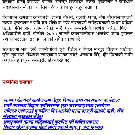
बैठकमा बोल्दै कांग्रेस सांसद मिनेन्द्र रिजालले नक्सा प्रकाशन र संविधान
संशोधनमा कुनै एक व्यक्तिको देवत्वकरण हुन नहुने बताए ।
नेकपाका खगराज अधिकारी, शान्ता चौधरी, तुलसी थापा, गंगा चौधरीलगायतले
नक्सा प्रकाशन र संविधान संशोधन गरेर सरकारले राष्ट्रियताको पक्षमा पहिलो
पटक ऐतिहासिक काम गरेको भन्दै प्रधानमन्त्रीको प्रशंसा गरेका थिए ।
अधिकारीले केपी ओलीले २०५५ सालमै कालापानीबाट भारतीय फौज हटाउन
स्थगन प्रस्ताव संसदमा लगेको समेत स्मरण गरे ।
छलफलमा भाग लिदै जनमोर्चाकी दूर्गा पौडेल र नेपाल मजदुर किसान पार्टीका
प्रेम सुवालले विधेयक ल्याएकोमा सरकारलाई धन्यवाद दिँदै भूमि फिर्ताको लागि
अग्रसर हुन प्रधानमन्त्रीलाई आग्रह गरे।
सम्बन्धित समाचार
प्याब्सन रोल्पाको आयोजनामा नेतृत्व विकास तथा व्यवस्थापन कार्यशाला
राप्ती स्वास्थ्य विज्ञान प्रतिष्ठानमा बृहत सरसफाइ तथा वृक्षारोपण
राष्ट्रिय उद्योगलाई पुनर्जीवन दिन थालेको प्रधानमन्त्री शाहको दाबी, पाँच
संस्थामा सुधारका संकेत
झारफुकको नाममा बालिकालाई कुटपिट गर्ने व्यक्ति पक्राउ
सिकार खेल्ने क्रममा गोली लागेर एकको मृत्यु, ६ जना पक्राउ