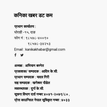
कनिका खबर डट कम
प्रधान कार्यालय :
घोराही -१५, दाङ
फोन नं : ९८५७८-४००९०
९८५७८-३४२५३
Email : kanikakhabar@gmail.com
अध्यक्ष : अभियान बस्नेत
प्रकाशक/ सम्पादक : आदिम के.सी.
प्रधान सम्पादक : यादव गिरी
सह सम्पादक : खगेश्वर पौडेल
व्यवस्थापक : दुर्गा के.सी.
सूचना विभाग दर्ता नम्बर:४०४१-२०७९/८०
,
प्रेस काउन्सिल नेपाल सूचिकृत नम्बर :४०३३