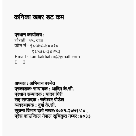
कनिका खबर डट कम
प्रधान कार्यालय :
घोराही -१५, दाङ
फोन नं : ९८५७८-४००९०
९८५७८-३४२५३
Email : kanikakhabar@gmail.com
अध्यक्ष : अभियान बस्नेत
प्रकाशक/ सम्पादक : आदिम के.सी.
प्रधान सम्पादक : यादव गिरी
सह सम्पादक : खगेश्वर पौडेल
व्यवस्थापक : दुर्गा के.सी.
सूचना विभाग दर्ता नम्बर:४०४१-२०७९/८०
,
प्रेस काउन्सिल नेपाल सूचिकृत नम्बर :४०३३