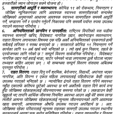
हज्जारौंको ज्यान जोगाउन सक्ने योजना हो।
5.
सामग्रीको आपूर्ति र व्यवस्थापन:
कोभिड १९ को रोकथाम, नियन्त्रण र
जोखिम न्यूनिकरणका लागि आवश्यक स्वास्थ्य सामग्रीहरुको सन्दर्भमा
जोखिमको अनुमानको आधारमा आवश्यक स्वास्थ्य सामग्रीहरु समयमै आपूर्ति
गर्ने, भण्डारण गर्ने र प्रयोग गर्नुपर्ने निकायमा पनि समयमै पर्याप्त रुपमा उपलव्ध
गराउने व्यवस्था गरियोस् ।
6.
अनियमितताको छानविन र पारदर्शीता:
राष्ट्रिय विपतिको यस घडीमा
स्वास्थ्य सामग्री खरिद, विदेशबाट नागरिक उद्दार, क्वारेन्टाइन व्यवस्थापन,
राहात वितरण लगायतका विषयमा एक पछि अर्को अनियमिततको प्रकरणले हामी
सबैलाई लज्जित र स्तब्ध बनाएको छ । सरकारले कोभिड १९ नियन्त्रण गर्ने
कार्यका लागि १० अर्ब खर्च भयो भनिएको छ । त्यो खर्च कुन निकाय, तहले के
प्रयोजनका लागि गरेको छ ? सम्पूर्ण विवरण सार्बजनिक गरियोस्। विदेशबाट
नागरिक उद्दार गर्दा हवाई भाडा, चार्टर प्लेनको भाडा लगायतमा ठूलो घोटला भएका
तथ्यहरु बाहिर आएका छन् । यो सम्बन्धमा सम्पूर्ण विवरण संसदमा अबिलम्ब
प्रस्तुत गरियोस् ।
7.
राहत वितरण:
राहत दिनु पर्ने श्रमिक, बेरोजगार, विद्यार्थी, अपांगता भएका
नागरिक, अति विपन्न र एकल महिला लगायतलाई पहिलोपटक केही राहात
उपलव्ध गराएको भनिएको छ । न्यायोचित ढंगले राहत वितरण गरिने व्यवस्था
नहुँदा एकातर्फ कतिपय छुटेको अवस्था छ भने अर्कोतर्फ राहात दिने कार्य वन्द
हुँदा जोखिममा रहेकाहरूलाई जीवनयापनमा समस्या परेको छ । लकडाउन केही
खुकुलो भए तापनि आर्थिक जीवनमा नियमित अवस्था आउन अझै धेरै समय लाग्छ
त्यसैले अत्यन्त जोखिममा रहेकाहरूलाई न्युनतम जीवनयापनको लागि आवश्यक
खाद्य समाग्री, अत्यावश्यक औषधि उपलव्ध गराउन अपरिहार्य छ । अत:
जोखिममा रहेका परिवारलाई न्यूनतम राहतका सामग्री उपलव्ध गराउन स्थानीय
सरकारलाई आवश?यक स्रोत सुनिश्चित गरियोस्। राहात गुणस्तरीय र वितरण