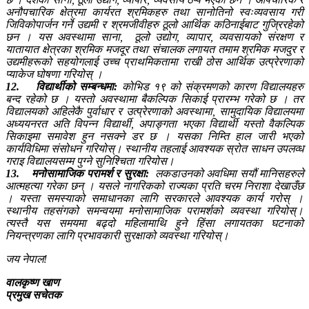
अनौपचारिक क्षेत्रमा कार्यरत श्रमिकहरु तथा सानोतिनो स्वःव्यवसाय गरी
जिविकोपार्जन गर्ने उद्यमी र श्रमजीवीहरु ठूलो आर्थिक कठिनाईबाट गुज्रिरहेको
छन । यस अवस्थामा साना, ठूलो उद्योग, व्यापार, व्यवसायको संरक्षण र
यातायात क्षेत्रका श्रमिक मजदूर तथा संचालक लगायत तमाम श्रमिक मजदुर र
उद्यमीहरूको सहयोगलाई उच्च प्राथमिकतामा राखी ठोस आर्थिक उत्प्रेरणाको
प्याकेज घोषणा गरियोस् ।
12.
विद्यार्थीको सम्बन्धमा:
कोभिड १९ को संक्रमणको कारण विद्यालयहरु
बन्द रहेको छ । यस्तो अवस्थामा बैकल्पिक सिकाई प्रारम्भ गरेको छ । तर
विद्यालयको अहिलेकै पुर्वाधार र उत्प्रेरणाको अवस्थामा, सामुदायिक विद्यालयमा
अध्ययनरत अति विपन्न विद्यार्थी, अपाङ्गता भएका विद्यार्थी यस्तो वैकल्पिक
सिकाइमा समावेश हुन नसक्ने डर छ । यसका निम्ति हाल जारी भएको
कार्यविधिमा संसोधन गरियोस्। स्थानीय तहलाई आवश्यक स्रोत साधन उपलव्ध
गराइ विद्यालयसम्म पुग्ने सुनिश्चिता गरियोस।
13.
मनोसामाजिक परामर्श र सुरक्षा:
लकडाउनको अवधिमा सयौं मानिसहरुले
आत्महत्या गरेका छन् । यसले नागरिकको राज्यका प्रति चरम निराशा देखाउँछ
। यस्ता समस्याको समाधानका लागि सरकारले आवश्यक कार्य गरोस् ।
स्थानीय तहसंगको समन्वयमा मनोसामाजिक परामर्शको व्यवस्था गरियोस्।
त्यस्तै यस समयमा बढ्दो महिलामाथि हुने हिंसा लगायतका घटनाको
नियन्त्रणका लागि प्रभावकारी सुरक्षाको व्यवस्था गरियोस्।
जय नेपाल!
वालकृष्ण खाण
प्रमुख सचेतक