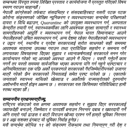
सम्बन्धमा विस्तृत रुपमा लिखित प्रस्ताव र कार्ययोजना नै प्रस्तुत गरिएको विषय
स्मरण गराउन चाहान्छौं।
नेपाली कांग्रेसको तर्फबाट संसदभित्र र संसदबाहिरबाट यसरी पटक पटक
कोरोना संक्रमणको जोखिम न्यूनिकरण र व्यवस्थापनका सन्दर्भमा परिक्षणको
दायरा र विधि बढाउन, Quarantine को उपयुक्त व्यवस्थापन गर्न, अस्पताल
केन्द्रीत तयारी गर्न, स्वास्थ्यकर्मीका लागि आवश्यक सुरक्षा सामाग्री र स्वास्थ्य
सामग्रीहरुको आपूर्ति र व्यवस्थापन गर्न, नेपाल भारत सिमानाबाट आउने
नेपालीहरुको उचित व्यवस्थापन गर्न, अन्य देशमा रहेका नेपालीहरुको व्यवस्थापन
र उद्वार गर्न, स्थानीय र प्रदेश सरकारलाई स्रोत साधनको सही समयमा
आवश्यक मात्रामा उपलब्ध गराउन तथा प्राविधिक सहयोग र समन्वय गर्ने
लगायतका विषयहरुमा दिएका सुझाव र ध्यानाकर्षणलाई सरकारले मनन गरेर
कार्यान्वयन गरेको भए आजको अवस्था आउने नै थिएन । यसरी गर्नुपर्ने काम
नगर्ने तर यस्तो समयमा सार्वजनिक भएका कल्पना पनि गर्न नहुने भ्रष्टाचार र
अनियमितताका एक पछि अर्को प्रकरणले सरकारको गैरजिम्मेवारीपनको उजागर
मात्रै गरेको छैन सरकारको नियतलाई समेत प्रष्ट पारेको छ । एकातर्फ
जनताको स्वास्थ्य माथिको खेलवाड र अर्कोतर्फ राज्यस्रोतको दुरुपयोग
अशोभनीय मात्रै होइन अक्षम्य छ । सरकारका यस किसिमका गतिविधिबाट हामी
स्तब्ध भएका छौं।
सम्माननीय प्रधानमन्त्रीज्यू,
राष्ट्रिय संकटको यस क्षणमा आवश्यक सहयोग र सुझाव दिएर सररकालाई
जवाफदेही बनाउने, जिम्मेवार र पारदर्शी बनाउन निरन्तर दबाब र खवरदारी गर्ने
अनि राम्रो गर्दा ढाडस र बाटो विराउन खोज्दा प्रश्न गर्ने हाम्रो भूमिका निरन्तर
छ र अझ सशक्त ढंगबाट यो भूमिका निर्वाह हुनेछ।
यसै सन्दर्भमा कोभिड १९ को संक्रमण रोकथाम तथा नियन्त्रण गरी देश र