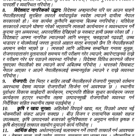
पारदर्शी र व्यवस्थित गरियोस्।
8.
विदेशवाट नागरिकको उद्धार:
विदेशमा अफ्ठ्यारोमा परि घर आउन चाहने
नेपालीहरुलाई सुरक्षित तवरले मर्यादापूर्वक स्वदेश ल्याउने दायीत्व नेपाल
सरकारको हो। यस कार्यमा कुनैपनि बहानामा बिलम्ब नगरियोस्। यतिवेला
सरकारले ल्याउने घोषणा गरेको भएतापनि त्यसको कार्यन्वयन र व्यवस्थापन गर्ने
कुरामा जुन अव्यवस्था, अपारदर्शिता देखिएको छ यसबाट हामी छक्क परेका छौं ।
विदेशबाट आफ्ना नागरिक ल्याउनको लागि भनसुन, फ्लाइटको गढवढी, उच्च
भाडादर र मोलमोलाई जस्ता कुराले आहात मात्र बनाएको छैन ति नेपालीहरूको
अपमान समेत भएको छ । त्यसको लागि अविलम्ब सम्बन्धित गन्तव्य मुलुक,
रोजगारदातासंग दुतावासले समन्वय गरी परीक्षण गरेर ल्याउने, क्वारेन्टाइनमा राख्ने
र परीक्षण गरेर घर पठाउने व्यवस्था गरियोस । विदेशमा विविध कारणले जीवन
गुमाएका नेपालीको शव ल्याउने कार्य अबिलम्ब गरियोस् । भारतको सिमाबाट
नेपाल आएका र आउने नेपालीहरूलाई सम्मानपूर्वक ल्याउने र राख्ने व्यवस्था
गरियोस्।
9.
रोजगारी:
देश भित्र र बाहिर लाखौं नेपालीहरुले रोजगारी गुमाएको वर्तमान
अवस्थामा देशमा व्यापक रोजगारीको सिर्जना गर्न आवश्यक छ । स्थानीय
पूर्वाधार विकास साझेदारी कार्यक्रम, राष्ट्रपति शैक्षिक सुधार कार्यक्रम जस्ता
कार्यक्रम हटाएर स्थानीय तहमा उत्पादनमुखी रोजगारीको व्यवस्था गर्न
निर्देशिका सहित स्थानीय तहमा पठाईयोस् ।
10
.
कृषि र खाद्य सुरक्षा:
अहिलेको विपद्ले खाद्य, मल, विउको अभाव भई
भोकमरीको संकट आउन सक्दछ । बीउ विजन र रासायनिक मलको सहज
उपलब्धता, कृषि उत्पादनको बजारको सुनिश्चितता र अनुदान मार्फत कृषक र
कृषि क्षेत्रलाई तत्काल सहयोग पुर्‍याउने कार्य गरियोस् ।
11.
आर्थिक क्षेत्र:
अर्थतन्त्रलाई चलायमान गर्ने तयारी तत्कालै गर्न आवश्यक
छ । देशका साना, ठूलो उद्योग, व्यापार, व्यवसाय ठप्प भएका छन । औपचारिक र