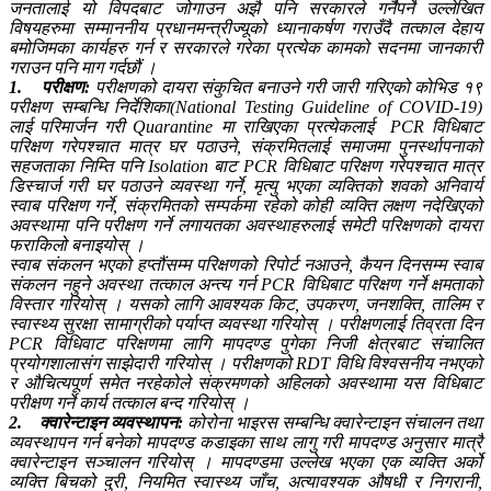
जनतालाई यो विपदबाट जोगाउन अझै पनि सरकारले गर्नैपर्ने उल्लेखित
विषयहरुमा सम्माननीय प्रधानमन्त्रीज्यूको ध्यानाकर्षण गराउँदै तत्काल देहाय
बमोजिमका कार्यहरु गर्न र सरकारले गरेका प्रत्येक कामको सदनमा जानकारी
गराउन पनि माग गर्दछौं ।
1.
परीक्षण:
परीक्षणको दायरा संकुचित बनाउने गरी जारी गरिएको कोभिड १९
परीक्षण सम्बन्धि निर्देशिका(National Testing Guideline of COVID-19)
लाई परिमार्जन गरी Quarantine मा राखिएका प्रत्येकलाई PCR विधिबाट
परिक्षण गरेपश्चात मात्र घर पठाउने, संक्रमितलाई समाजमा पुनर्स्थापनाको
सहजताका निम्ति पनि Isolation बाट PCR विधिबाट परिक्षण गरेपश्चात मात्र
डिस्चार्ज गरी घर पठाउने व्यवस्था गर्ने, मृत्यु भएका व्यक्तिको शवको अनिवार्य
स्वाब परिक्षण गर्ने, संक्रमितको सम्पर्कमा रहेको कोही व्यक्ति लक्षण नदेखिएको
अवस्थामा पनि परीक्षण गर्ने लगायतका अवस्थाहरुलाई समेटी परिक्षणको दायरा
फराकिलो बनाइयोस् ।
स्वाब संकलन भएको हप्तौंसम्म परिक्षणको रिपोर्ट नआउने, कैयन दिनसम्म स्वाब
संकलन नहुने अवस्था तत्काल अन्त्य गर्न PCR विधिबाट परिक्षण गर्ने क्षमताको
विस्तार गरियोस् । यसको लागि आवश्यक किट, उपकरण, जनशक्ति, तालिम र
स्वास्थ्य सुरक्षा सामाग्रीको पर्याप्त व्यवस्था गरियोस् । परीक्षणलाई तिव्रता दिन
PCR विधिवाट परिक्षणमा लागि मापदण्ड पुगेका निजी क्षेत्रबाट संचालित
प्रयोगशालासंग साझेदारी गरियोस् । परीक्षणको RDT विधि विश्वसनीय नभएको
र औचित्यपूर्ण समेत नरहेकोले संक्रमणको अहिलको अवस्थामा यस विधिबाट
परीक्षण गर्ने कार्य तत्काल बन्द गरियोस् ।
2. क्वारेन्टाइन व्यवस्थापन:
कोरोना भाइरस सम्बन्धि क्वारेन्टाइन संचालन तथा
व्यवस्थापन गर्न बनेको मापदण्ड कडाइका साथ लागु गरी मापदण्ड अनुसार मात्रै
क्वारेन्टाइन सञ्चालन गरियोस् । मापदण्डमा उल्लेख भएका एक व्यक्ति अर्को
व्यक्ति बिचको दुरी, नियमित स्वास्थ्य जाँच, अत्यावश्यक औषधी र निगरानी,