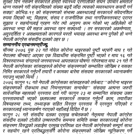
सुरक्षा दिन नसक्ने सरकारले हाम्रो स्वास्थ्य प्रणालीको सघन उपचार क्षमताले
धान्न नसक्ने गरी संक्रमितको संख्या बढ्दै जाँदा त्यसको व्यवस्थापन कसरी गर्न
सक्छ? कोभिड-१९ को संक्रमणको संभाब्य अबस्थालाई सरकारले संवेदनशिल
रुपमा लिएको भए, विज्ञहरू, संसद र राजनीतिक तथा नागरिकस्तरबाट प्राप्त
सुझाव र सहयोगलाई ग्रहण गरेर त्यो अनुरुप काम गरेको भए अहिलेको यो
अवस्था भन्दा धेरै सहज अवस्था रहन सक्दथ्यो । तर सरकारको अकर्मण्यता,
अदुरदर्शिता र असक्षमताको कारणले यस्तो भयावह अवस्था बन्न पुगेको हो भन्ने
नेपाली कांग्रेस संसदीय दलको ठहर छ ।
सम्माननीय प्रधानमन्त्रीज्यू,
चीनमा २०७६ पुस २२ गते नोवेल कोरोना भाइरसको पुष्टी भएसंगै माघ ९ गते
नेपालमा चीनबाट आएका एक विद्यार्थीमा संक्रमित पुष्टी भएको र माघ १६ गते
विश्वस्वास्थ्य संगठनले जनस्वास्थ्य आपतकाल घोषणा गरेपश्चात माघ २१ गते नै
नेपाली कांग्रेसका सांसदहरुले कोरोना संक्रमणको सम्भावित जोखिम र यसका
निम्ति सरकारले गर्नुपर्ने तयारी र कामका बारेमा संसदमा सरकारको ध्यानाकर्षण
गराउनु भएको थियो ।
२०७६ फागुन १८ गते नेपाली कांग्रेसका सांसदहरुको तर्फबाट ‘‘कोरोना भाइरस
संक्रमणको रोकथाम तथा नियन्त्रणका सन्दर्भमा’’ संसदमा अत्यन्त जरुरी
सार्वजनिक महत्वको प्रस्ताव दर्ता गरी फागुन २३ मा सम्मानित संसदमा उक्त
प्रस्तावमाथी भएको छलफलमा सरकारले तत्काल गर्नुपर्ने काम, तयारीका
विषयहरुमा तथ्य, तथ्याङ्क सहित विस्तृत प्रस्ताव नै प्रस्तुत गरिएको र
सरकारलाई ध्यानाकर्षण गराएको यहाँलाई विदित नै छ ।
फागुन २८ गते संसदीय दलका प्रमुख सचेतकको नेतृत्वमा नेपाली कांग्रेस
संसदीय दलको टोलीले उच्चस्तरीय समन्वय समिति समक्ष सरकारलाई कोरोना
संक्रमण विरुद्धको लडाईमा प्रमुख प्रतिपक्ष दल नेपाली कांग्रेसको सम्पूर्ण साथ
र सहयोग रहने प्रतिबद्धतासँगै कोरोना संक्रमणको जोखिम न्यूनिकरण गर्ने