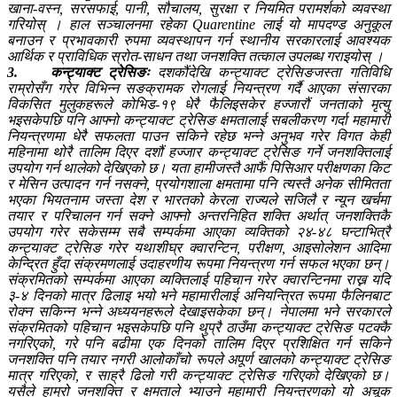
खाना-वस्न, सरसफाई, पानी, सौचालय, सुरक्षा र नियमित परामर्शको व्यवस्था
गरियोस् । हाल सञ्चालनमा रहेका Quarentine लाई यो मापदण्ड अनुकूल
बनाउन र प्रभावकारी रुपमा व्यवस्थापन गर्न स्थानीय सरकारलाई आवश्यक
आर्थिक र प्राविधिक स्रोत-साधन तथा जनशक्ति तत्काल उपलब्ध गराइयोस् ।
3.
कन्ट्याक्ट ट्रेसिङः
दशकौंदेखि कन्ट्याक्ट ट्रेसिङजस्ता गतिविधि
राम्रोसँग गरेर विभिन्न सङक्रामक रोगलाई नियन्त्रण गर्दै आएका संसारका
विकसित मुलुकहरूले कोभिड-१९ धेरै फैलिइसकेर हज्जारौं जनताको मृत्यु
भइसकेपछि पनि आफ्नो कन्ट्याक्ट ट्रेसिङ क्षमतालाई सबलीकरण गर्दा महामारी
नियन्त्रणमा धेरै सफलता पाउन सकिने रहेछ भन्ने अनुभव गरेर विगत केही
महिनामा थोरै तालिम दिएर दशौं हज्जार कन्ट्याक्ट ट्रेसिङ गर्ने जनशक्तिलाई
उपयोग गर्न थालेको देखिएको छ। यता हामीजस्तै आफैं पिसिआर परीक्षणका किट
र मेसिन उत्पादन गर्न नसक्ने, प्रयोगशाला क्षमतामा पनि त्यस्तै अनेक सीमितता
भएका भियतनाम जस्ता देश र भारतको केरला राज्यले सजिलै र न्यून खर्चमा
तयार र परिचालन गर्न सक्ने आफ्नो अन्तरनिहित शक्ति अर्थात् जनशक्तिकै
उपयोग गरेर सकेसम्म सबै सम्पर्कमा आएका व्यक्तिको २४-४८ घन्टाभित्रै
कन्ट्याक्ट ट्रेसिङ गरेर यथाशीघ्र क्वारन्टिन, परीक्षण, आइसोलेशन आदिमा
केन्द्रित हुँदा संक्रमणलाई उदाहरणीय रूपमा नियन्त्रण गर्न सफल भएका छन्।
संक्रमितको सम्पर्कमा आएका व्यक्तिलाई पहिचान गरेर क्वारन्टिनमा राख्न यदि
३-४ दिनको मात्र ढिलाइ भयो भने महामारीलाई अनियन्त्रित रूपमा फैलिनबाट
रोक्न सकिन्न भन्ने अध्ययनहरूले देखाइसकेका छन्। नेपालमा भने सरकारले
संक्रमितको पहिचान भइसकेपछि पनि थुप्रै ठाउँमा कन्ट्याक्ट ट्रेसिङ पटक्कै
नगरिएको, गरे पनि बढीमा एक दिनको तालिम दिएर प्रशिक्षित गर्न सकिने
जनशक्ति पनि तयार नगरी आलोकाँचो रूपले अपूर्ण खालको कन्ट्याक्ट ट्रेसिङ
मात्र गरिएको, र साह्रै ढिलो गरी कन्ट्याक्ट ट्रेसिङ गरिएको देखिएको छ।
यसैले हाम्रो जनशक्ति र क्षमताले भ्याउने महामारी नियन्त्रणको यो अचूक