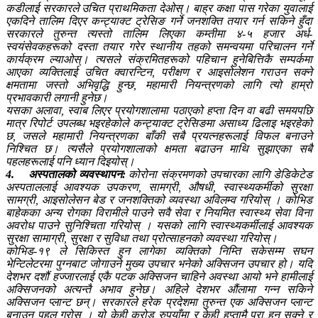
कडीलाई सरकारले उचित प्राथमिकता देओस्। बाह्र कक्षा पास गरेका युवालाई
एकदिने तालिम दिएर कन्ट्याक्ट ट्रेसिङ गर्ने जनशक्ति तयार गर्न सकिने हुँदा
सरकारले तुरुन्त त्यस्तो तालिम लिएका कम्तीमा ४-५ हजार अर्ध-
स्वयंसेवकहरूको दस्ता तयार गरेर स्थानीय तहको समन्वयमा परिचालन गर्ने
कार्यक्रम ल्याओस्। त्यसले संक्रमितहरूको पहिचान हुनेबित्तिकै सम्पर्कमा
आएका व्यक्तिलाई उचित क्वारन्टिन, परीक्षण र आइसोलेशन गराउन सक्ने
क्षमतामा जस्तो अभिवृद्धि हुन्छ, महामारी नियन्त्रणको लागि त्यो हाम्रो
प्रभावकारी लगानी हुनेछ।
यसका अलावा, स्वाब लिएर प्रयोगशालामा पठाएको हप्ता दिन वा बढी समयपछि
मात्र रिपोर्ट उपलब्ध भइरहेकोले कन्ट्याक्ट ट्रेसिङमा असाध्य ढिलाइ भइरहेको
छ, जसले महामारी नियन्त्रणका बाँकी सबै प्रयत्नहरूलाई विफल बनाउने
निश्चित छ। त्यसैले प्रयोगशालाको क्षमता बढाउन माथि सुझाएका सबै
पहलहरूलाई पनि ध्यान दिइयोस्।
4.
अस्पतालको व्यवस्थापन:
कोरोना संक्रमणको उपचारका लागि डेडिकेटेड
अस्पताललाई आवश्यक उपकरण, सामग्री, औषधी, स्वास्थ्यकर्मीको सुरक्षा
सामग्री, आइसोलेसन बेड र जनशक्तिको व्यवस्था अविलम्व गरियोस् । कोभिड
बाहेकका अन्य रोगका विरामीले पाउने सवै सेवा र नियमित स्वास्थ्य सेवा विना
अवरोध पाउने सुनिश्चिता गरियोस् । यसको लागि स्वास्थ्यकर्मीलाई आवश्यक
सुरक्षा सामाग्री, सुरक्षा र सुविधा तथा प्रोत्साहनको व्यवस्था गरियोस्।
कोभिड-१९ ले सिकिस्त हुन लागेका व्यक्तिको निम्ति सकेसम्म सघन
भेन्टिलेटरमा पुग्नबाट जोगाउने मुख्य उपचार भनेको अक्सिजन उपचार हो। यदि
देशभर दशौं हज्जारलाई एकै पटक अक्सिजन चाहिने अवस्था आयो भने हामीलाई
अक्सिजनको अत्यन्तै अभाव हुनेछ। अहिले देशभर औंलामा गन्न सकिने
अक्सिजन प्लान्ट छन्। सरकारले हरेक प्रदेशमा तुरुन्त एक अक्सिजन प्लान्ट
बनाउन पहल गरोस् । यो केही करोड रुपयाँमा र केही हप्तामै पूरा हुन सक्ने र