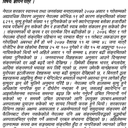
विषय: ज्ञापन पत्र ।
नेपाल सरकार स्वास्थ्य तथा जनसंख्या मन्त्रालयको २०७७ असार १ गतेसम्मको
अद्यावधिक विवरण अनुसार नेपालमा कोभिड-१९ को कारण संक्रमितको संख्या
६२११, मृत्यु हुनेको संख्या १९ पुगिसकेको छ भने क्वारेन्टाइनमा बसेका हजारौंको
स्वाब परीक्षण हुन सकेको छैन र हजारौंको स्वाब समेत संकलन हुन सकेको छैन
। संक्रमणको यो क्रम र दर प्रत्येक दिन बढीरहेको छ । २०७६ चैत्र ९ गते
नेपालमा दोस्रो संक्रमित पहिचान भए पश्चात चैत्र ११ गतेबाट लकडाउन शुरु
गरेपछिको अबस्था हेर्ने हो भने २०७७ वैशाख ११ मा जम्मा ४८ जना मात्रै
पोजेटिभ केस रहेकोमा वैशाख २५ मा १०० पुगेको र जेठ १५ मा आइपुग्दा १०००
नाघिसकेको थियो भने अहिले असार १ गते सम्ममा ६ हजार बढी संक्रमितको
संख्या पुगिसकेको छ । जनस्वास्थ्य विज्ञहरूका अनुसार आउने दिनहरुमा
संक्रमणको दर अझै बढ्दै जाने देखिन्छ । छिमेकी देशहरू भारत, बंगलादेश,
आदिमा संक्रमणले भयावह रूप लिंदै गएको छ, तरुण उमेरकै मान्छेहरूमा पनि
युरोपका इटलीजस्ता देशहरूमा भन्दा बढी मृत्युदर देखिएको छ, र बिस्तारै ठूला
शहरहरूमा आइसियु शैय्या र भेन्टिलेटर क्षमताले नधान्ने अवस्था पुग्न लागेको हुँदा
मृत्युदर झन् धेरै चुलिने अनुमान गरिंदै छ। नेपालमा पनि हालसम्म मृत्यु हुने
अधिकांश नागरिक युवा र दीर्घरोग नभएका नै छन्, जसलाई क्वारेन्टिन वा
आइसोलेसनमा स्वास्थ्य समस्या बढ्छ कि भनेर गर्नुपर्ने उचित निगरानी गर्न
सकेको भए र समयमै उचित उपचारको लागि उपयुक्त उपचार-क्षमताको
अस्पतालमा पुर्‍याउन सकेको भए सायद नियती फरक हुने थियो। सरकारका
विभिन्न तहका अक्षम्य असफलता र अकर्मण्यताले गर्दा समुदायमा संक्रमण धेरै
फैलिनबाट रोक्न नसकेकोले नेपालमा पनि अब संक्रमणविरुद्धको युद्धमोर्चा
अस्पतालभित्र प्रवेश गर्ने असाध्यै प्रबल संभावना देखिएको छ। अहिलेसम्म
तुलनात्मक रूपमा कम सङ्ख्यामा संक्रमित हुँदा त नागरिकको ज्यानको उचित