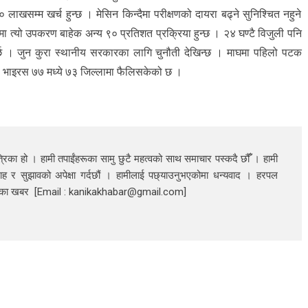
 लाखसम्म खर्च हुन्छ । मेसिन किन्दैमा परीक्षणको दायरा बढ्ने सुनिश्चित नहुने
ीमा त्यो उपकरण बाहेक अन्य ९० प्रतिशत प्रक्रिया हुन्छ । २४ घण्टै विजुली पनि
पर्छ । जुन कुरा स्थानीय सरकारका लागि चुनौती देखिन्छ । माघमा पहिलो पटक
ो भाइरस ७७ मध्ये ७३ जिल्लामा फैलिसकेको छ ।
रिका हो । हामी तपाईंहरूका सामु छुटै महत्वको साथ समाचार पस्कदै छौँँ । हामी
ाह र सुझावको अपेक्षा गर्दछौं । हामीलाई पछ्याउनुभएकोमा धन्यवाद । हरपल
निका खबर [Email : kanikakhabar@gmail.com]