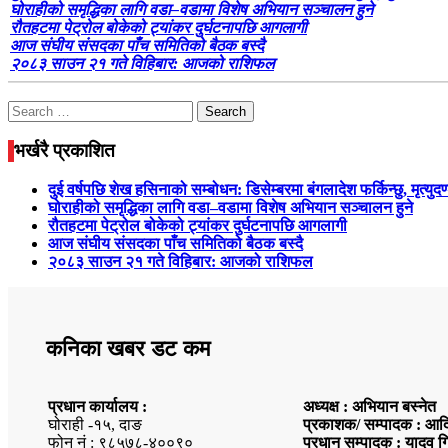
घोराहीको समृद्धिका लागि वडा–वडामा विशेष अभियान सञ्चालन हुने
रौतहटमा पेट्रोल बोकेको ट्यांकर दुर्घटनापछि आगलागी
आज संघीय संसदका पाँच समितिको बैठक बस्दै
२०८३ साउन २१ गते विहिबार: आजको राशिफल
Search
for:
भर्खरै प्रकाशित
दुई वर्षपछि शेख हसिनाको सम्बोधन: डिसेम्बरमा बंगलादेश फर्किन्छु, मृत्युद
घोराहीको समृद्धिका लागि वडा–वडामा विशेष अभियान सञ्चालन हुने
रौतहटमा पेट्रोल बोकेको ट्यांकर दुर्घटनापछि आगलागी
आज संघीय संसदका पाँच समितिको बैठक बस्दै
२०८३ साउन २१ गते विहिबार: आजको राशिफल
कनिका खबर डट कम
प्रधान कार्यालय :
अध्यक्ष : अभियान बस्नेत
घोराही -१५, दाङ
प्रकाशक/ सम्पादक : आदि
फोन नं : ९८५७८-४००९०
प्रधान सम्पादक : यादव ग