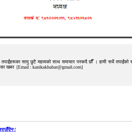
पाईंहरूका सामु छुटै महत्वको साथ समाचार पस्कदै छौँँ । हामी सधैं तपाईंको र
निका खबर [Email : kanikakhabar@gmail.com]
डराउँदिन !