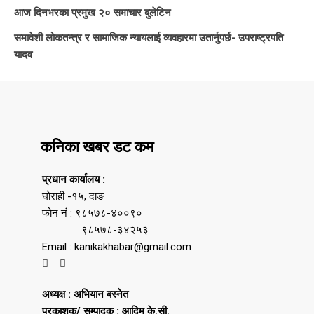
आज दिनभरका प्रमुख २० समाचार बुलेटिन
समावेशी लोकतन्त्र र सामाजिक न्यायलाई व्यवहारमा उतार्नुपर्छ- उपराष्ट्रपति
यादव
कनिका खबर डट कम
प्रधान कार्यालय :
घोराही -१५, दाङ
फोन नं : ९८५७८-४००९०
९८५७८-३४२५३
Email : kanikakhabar@gmail.com
अध्यक्ष : अभियान बस्नेत
प्रकाशक/ सम्पादक : आदिम के.सी.