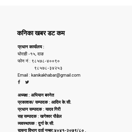
कनिका खबर डट कम
प्रधान कार्यालय :
घोराही -१५, दाङ
फोन नं : ९८५७८-४००९०
९८५७८-३४२५३
Email : kanikakhabar@gmail.com
अध्यक्ष : अभियान बस्नेत
प्रकाशक/ सम्पादक : आदिम के.सी.
प्रधान सम्पादक : यादव गिरी
सह सम्पादक : खगेश्वर पौडेल
व्यवस्थापक : दुर्गा के.सी.
सूचना विभाग दर्ता नम्बर:४०४१-२०७९/८०
,