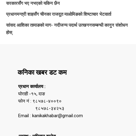
सरकारसँग भए नभएको यकिन छैन
प्रधानमन्त्री शाहसँग चीनका राजदूत माओमिङको शिष्टाचार भेटवार्ता
सांसद आशिका तामाङको माग- नदीजन्य पदार्थ उत्खननसम्बन्धी कानुन संशोधन
होस्
कनिका खबर डट कम
प्रधान कार्यालय :
घोराही -१५, दाङ
फोन नं : ९८५७८-४००९०
९८५७८-३४२५३
Email : kanikakhabar@gmail.com