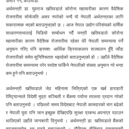
असार १५, काठमाडौं
अर्थमन्त्री डा. युवराज खतिवडाले कोरोना महामारीका कारण वैदेशिक
रोजगारीमा सोचेजति असर नपरेको भन्दै यो नेपाली अर्थतन्त्रका लागि
सकारात्मक भएको बताउनुभएको छ । आज नेपाल उद्योग परिसंघको वार्षिक
साधारणसभालाई भिडियो सम्बोधन गर्दै मन्त्री खतिवडाले कोरोना
महामारीका कारण वैदेशिक रोजगारीमा रहेका धेरै नेपाली समस्यामा पर्ने
अनुमान गरिए पनि क्रमशः आर्थिक क्रियाकलाप सञ्चालन हुँदै जाँदा
रोजगारीको समेत सुनिश्चितता भइरहेको बताउनुभएको हो । उहाँले वैदेशिक
रोजगारीमा समस्यामा परेर स्वदेश फर्किने नेपालीको संख्या अनुमान गरे भन्दा
कम हुने पनि बताउनुभयो ।
अर्थमन्त्री खतिवडाले जेठ महिनामा भित्रिएको एक खर्ब हाराहारी
रेमिट्यान्सले विदेशी मुद्रा सञ्चिती र बैंकमा पर्याप्त तरलता प्रदान गरेको
पनि बताउनुभयो । पछिल्लो समय विदेशबाट नेपाली कामदारको माग बढेको
र नेपाली युवा पनि जान इच्छुक देखिएपछि सुरक्षा प्रबन्ध अपनाएर पठाउन
थालिएको उहाँले जानकारी दिनुभयो । अर्थमन्त्री डा. खतिवडाले बैंकको
ब्याजदरसमेत अब घट्ने बताउनुभयो । मौद्रिक नीतिबाट यससम्बन्धी