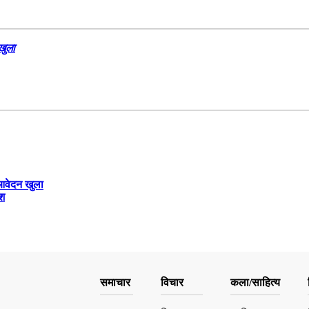
खुला
 आवेदन खुला
ेश
समाचार
विचार
कला/साहित्य