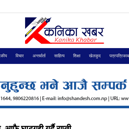
दकीय
विचार
अन्तर्वार्ता
साहित्य
शिक्षा
खेलकुद
पत्रपत्रिका
फै घाटगद्दी गर्दै राप्ती