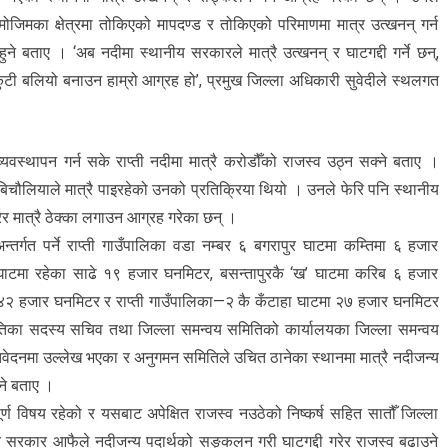
ोजिमका क्षेत्रमा तोकिएको मापदण्ड र तोकिएको परिमाणमा मात्र उत्खनन् गर्न
ुने बताए । ‘अब नदीमा स्थानीय सरकारले मात्रै उत्खनन् र घाटगद्दी गर्ने छन्,
टी बलियो बनाउन हाम्रो आग्रह हो’, प्रमुख जिल्ला अधिकारी सुवेदीले स्थलगत
्यवस्थापन गर्न सके राप्ती नदीमा मात्रै करोडौँको राजस्व उठ्न सक्ने बताए ।
िचौलियाले मात्रै पाइरहेको उनको प्रतिक्रिया थियो । उनले फेरि पनि स्थानीय
र मात्रै ठेक्का लगाउन आग्रह गरेका छन् ।
तर्गत पर्ने राप्ती गाउँपालिका वडा नम्बर ६ बगरापुर घाटमा कम्तिमा ६ हजार
’ घाटमा रहेका साढे १९ हजार घनमिटर, बसन्तापुरकै ‘ख’ घाटमा करिब ६ हजार
ा ४२ हजार घनमिटर र राप्ती गाउँपालिका—२ कै कँटाहा घाटमा २७ हजार घनमिटर
समितिका सदस्य सचिव तथा जिल्ला समन्वय समितिको कार्यालयका जिल्ला समन्वय
वेदनमा उल्लेख भएका र अनुगमन समितिले उचित ठानेका स्थानमा मात्रै नदीजन्य
ने बताए ।
र्ण विषय रहेको र यसबाट अपेक्षित राजस्व नउठेको निष्कर्ष सहित सातौँ जिल्ला
नीय सरकार आफैले नदीजन्य पदार्थको सङ्कलन गरी घाटगद्दी गरेर राजस्व बढाउने