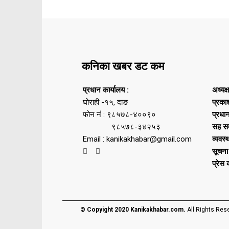
कनिका खबर डट कम
प्रधान कार्यालय :
अध्यक्
घोराही -१५, दाङ
प्रका
फोन नं : ९८५७८-४००९०
प्रधा
९८५७८-३४२५३
सह सम
Email : kanikakhabar@gmail.com
व्यवस्
सूचना
प्रेस
© Copyight 2020 Kanikakhabar.com.
All Rights Res