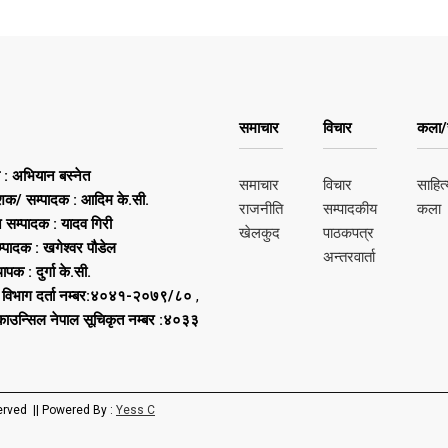
समाचार
विचार
कला/स
ष : अभियान बस्नेत
समाचार
विचार
साहित्
शक/ सम्पादक : आदिम के.सी.
राजनीति
सम्पादकीय
कला
न सम्पादक : यादव गिरी
खेलकुद
पाठकपत्र
्पादक : खगेश्वर पौडेल
अन्तरवार्ता
थापक : दुर्गा के.सी.
 विभाग दर्ता नम्बर:४०४१-२०७९/८०
,
 काउन्सिल नेपाल सूचिकृत नम्बर :४०३३
erved || Powered By :
Yess C