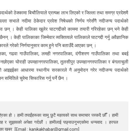
र्थको ठेक्कामा बिचौलियाले प्रत्यक्ष लाभ लिएको र जिल्ला तथा समग्र प्रदेशमै
ा सभाले नदीमा ठेकेदार प्रवेश निषेधको निर्णय गरेसँगै नदीजन्य पदार्थको
रमा छन् । केही पालिका खुलेर घाटगद्दीको काममा तयारी गरिरहेका छन् भने केही
न् । केही पालिकाका जिम्मेवार व्यक्तित्वले पालिकाले घाटगद्दी गर्नु अवैज्ञानिक
रले गरेको निर्णयानुसार काम हुने पनि बताउँदै आएका छन् ।
ाउँपालिका, गढवा गाउँपालिका, लमही नगरपालिका, दंगीशरण गाउँपालिका तथा बबई
चुरेले नछोएका घोराही उपमहानगरपालिका, तुलसीपुर उपमहानगरपालिका र बंगलाचुली
ो आइइईका आधारमा स्थानीय सरकारले नै अनुमोदन गरेर नदीजन्य पदार्थको
समितिले चुरेमा सिफारिस गर्नु पर्ने छैन ।
रिका हो । हामी तपाईंहरूका सामु छुटै महत्वको साथ समाचार पस्कदै छौँँ । हामी
ाह र सुझावको अपेक्षा गर्दछौं । हामीलाई पछ्याउनुभएकोमा धन्यवाद । हरपल
निका खबर [Email : kanikakhabar@gmail.com]