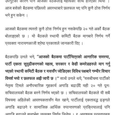
उपगुटका कारण पनि आजको वैठकलाई महत्वका साथ हेरिएको थियो ।
आज बसेको बैठकमा पछिल्लो अवस्थाबारे छलफल भए पनि कुनै ठोस निर्णय
भने हुन सकेन ।
आजको बैठकमा त्यस्तो कुनै ठोस निर्णय हुन नसकेपछि २० गते अर्को बैठक
बोलाइएको छ । यो बैठकले स्थायी कमिटी बैठक मागबारे निर्णय गर्ने
प्रवक्ता नारायणकाजी श्रेष्ठ प्रकाशले जानकारी दिए ।
बैठकपछि उनले भने,
‘‘आजको बैठकमा पार्टीभित्रको आन्तरिक समस्या,
पार्टी एकता सुदृढीकरणको महत्व, सरकार र केही कमरेडहरुले माग गर्नु
भएको स्थायी कमिटी बैठक र यससँग जोडिएका विविध पक्षबारे गम्भीर विचार
विमर्श भयो र छलफल अझै जारी छ ।’’
साथै उनले थपे, ‘‘यसबीचमा पार्टीको
नेतृत्व टिमले अनौपचारिक गृहकार्य अगाडि बढाउँदै यही २० गते पूनः
सचिवालयको बैठक बस्ने निर्णय भएको छ । सचिवालयको बैठकले यी सबै
विषयमा अहिलेको आवश्यकतासँग मेल खाने, पार्टीलाई एकतावद्ध ढङ्गले
अगाडि बढाउने र सामाजिक आर्थिक रुपान्तरणको प्रक्रियालाई पनि
अगाडि बढाउने सन्दर्भमा उपयुक्त निर्णय लिनेछ । र, आवश्यक प्रस्तावहरु