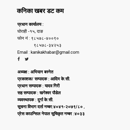
कनिका खबर डट कम
प्रधान कार्यालय :
घोराही -१५, दाङ
फोन नं : ९८५७८-४००९०
९८५७८-३४२५३
Email : kanikakhabar@gmail.com
अध्यक्ष : अभियान बस्नेत
प्रकाशक/ सम्पादक : आदिम के.सी.
प्रधान सम्पादक : यादव गिरी
सह सम्पादक : खगेश्वर पौडेल
व्यवस्थापक : दुर्गा के.सी.
सूचना विभाग दर्ता नम्बर:४०४१-२०७९/८०
,
प्रेस काउन्सिल नेपाल सूचिकृत नम्बर :४०३३