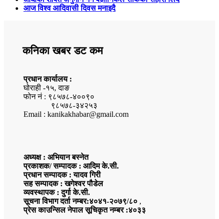
आज विश्व आदिवासी दिवस मनाइदै
कनिका खबर डट कम
प्रधान कार्यालय :
घोराही -१५, दाङ
फोन नं : ९८५७८-४००९०
९८५७८-३४२५३
Email : kanikakhabar@gmail.com
अध्यक्ष : अभियान बस्नेत
प्रकाशक/ सम्पादक : आदिम के.सी.
प्रधान सम्पादक : यादव गिरी
सह सम्पादक : खगेश्वर पौडेल
व्यवस्थापक : दुर्गा के.सी.
सूचना विभाग दर्ता नम्बर:४०४१-२०७९/८०
,
प्रेस काउन्सिल नेपाल सूचिकृत नम्बर :४०३३