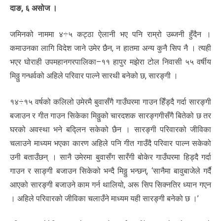
दाङ, ६ असोज ।
जमिनको नाममा ४÷५ कट्ठा ऐलानी भए पनि राम्रो उब्जनी हुँदैन ।
कमाउनका लागि विदेश जाने उमेर छैन, न हातमा अन्य कुनै सिप नै । त्यही
भएर घोराही उपमहानगरपालिका–११ हापुर मझेरा टोल निवासी ५५ वर्षीय
मिठ्ठु गन्धर्वको अहिले परिवार पाल्ने सारथी बनेको छ, सारङ्गी ।
१४÷१५ वर्षको कलिलो उमेरमै बुवासँगै गाउँघरमा गाउन हिँड्दै गर्दा सारङ्गी
बजाउन र गीत गाउन सिकेका मिठ्ठुको चारदशक सारङ्गगीसँगै बितेको छ तर
घरको अवस्था भने बद्लिन सकेको छैन । सारङ्गी परिवारको जीविका
चलाउने माध्यम भएका कारण अहिले पनि गीत गाउँदै परिवार पाल्न सकेको
उनी बताउँछन् । सानै उमेरमा बुवासँग सारँगी बोकेर गाउँघरमा हिड्दै गर्दा
गाउन र साङ्गी बजाउन सिकेको भन्दै मिठ्ठु भन्छन्, ‘सानैमा बावुबाजेले गर्दै
आएको सारङ्गी बजाउने काम गर्न थालियो, अरू सिप सिक्नतिर ध्यान गएन
। अहिले परिवारको जीविका चलाउँने माध्यम यही सारङ्गी बनेको छ ।’