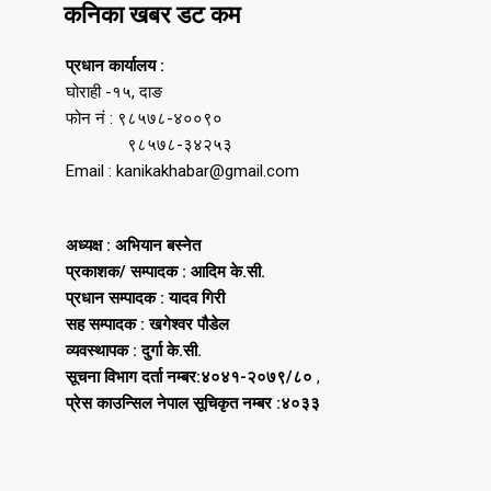
कनिका खबर डट कम
प्रधान कार्यालय :
घोराही -१५, दाङ
फोन नं : ९८५७८-४००९०
९८५७८-३४२५३
Email : kanikakhabar@gmail.com
अध्यक्ष : अभियान बस्नेत
प्रकाशक/ सम्पादक : आदिम के.सी.
प्रधान सम्पादक : यादव गिरी
सह सम्पादक : खगेश्वर पौडेल
व्यवस्थापक : दुर्गा के.सी.
सूचना विभाग दर्ता नम्बर:४०४१-२०७९/८०
,
प्रेस काउन्सिल नेपाल सूचिकृत नम्बर :४०३३