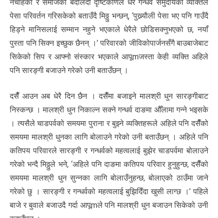
नचाहेको र समाजको बदलिँदो दृष्टिकोणले धेरै गन्धर्व समुदायका व्यक्तिले
पेसा परिवर्तन गरिसकेको बताउँदै मिठ्ठु भन्छन्, ‘पुख्र्याैली पेसा भए पनि गाउँदै
हिड्ने मानिसलाई सम्मान नहुने भएकाले धेरैले छोडिसक्नुभएको छ, नयाँ
पुस्ता पनि सिक्न इच्छुक छैनन् ।’ परिवारको जीविकोपार्जनसँगै बाउबाजेबाट
सिकेको सिप र आफ्नो संस्कार भएकाले आपूmजस्ता केही व्यक्ति अहिले
पनि सारङ्गी बजाउने गरेको उनी बताउँछन् ।
दसैँ आउन अब धेरै दिन छैन । दसैँमा बजाइने मालश्री धुन सारङ्गीबाट
निस्कन्छ । मालश्री धुन निकाल्न सक्ने गन्धर्व दाङमा औँलामा गन्ने भइसके
। त्यसैले चाडपर्वको समयमा पुराना र बुझ्ने व्यक्तिहरूले अहिले पनि दसैँको
समयमा मालश्री धुनका लागि बोलाउने गरेको उनी बताउँछन् । अहिले पनि
कतिपय परिवारले सारङ्गी र गन्धर्वको महत्वलाई बुझेर चाडपर्वमा बोलाउने
गरेको भन्दै मिठ्ठुले भने, ‘अहिले पनि दाङमा कतिपय परिवार हुनुहुन्छ, दसैँको
समयमा मालश्री धुन सुन्नका लागि बोलाउँनुहन्छ, बोलाएको ठाउँमा जाने
गरेको छु । सारङ्गी र गन्धर्वको महत्वलाई बुझिदिँदा खुसी लाग्छ ।’ पहिले
बाजे र बुवाले बजाउदै गर्दा आपूmले पनि मालश्री धुन बजाउन सिकेको उनी