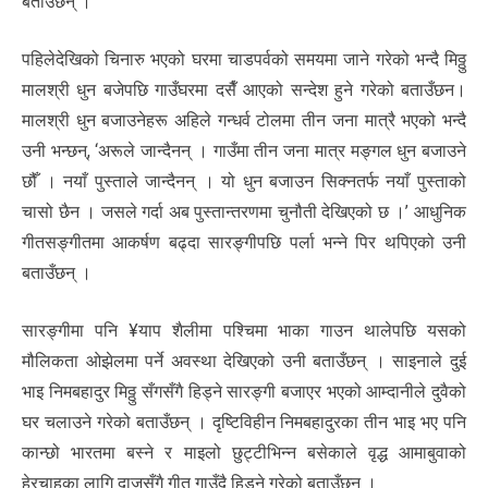
बताउँछन् ।
पहिलेदेखिको चिनारु भएको घरमा चाडपर्वको समयमा जाने गरेको भन्दै मिठ्ठु
मालश्री धुन बजेपछि गाउँघरमा दसैँ आएको सन्देश हुने गरेको बताउँछन।
मालश्री धुन बजाउनेहरू अहिले गन्धर्व टोलमा तीन जना मात्रै भएको भन्दै
उनी भन्छन्, ‘अरूले जान्दैनन् । गाउँमा तीन जना मात्र मङ्गल धुन बजाउने
छौँ । नयाँ पुस्ताले जान्दैनन् । यो धुन बजाउन सिक्नतर्फ नयाँ पुस्ताको
चासो छैन । जसले गर्दा अब पुस्तान्तरणमा चुनौती देखिएको छ ।’ आधुनिक
गीतसङ्गीतमा आकर्षण बढ्दा सारङ्गीपछि पर्ला भन्ने पिर थपिएको उनी
बताउँछन् ।
सारङ्गीमा पनि ¥याप शैलीमा पश्चिमा भाका गाउन थालेपछि यसको
मौलिकता ओझेलमा पर्ने अवस्था देखिएको उनी बताउँछन् । साइनाले दुई
भाइ निमबहादुर मिठ्ठु सँगसँगै हिड्ने सारङ्गी बजाएर भएको आम्दानीले दुवैको
घर चलाउने गरेको बताउँछन् । दृष्टिविहीन निमबहादुरका तीन भाइ भए पनि
कान्छो भारतमा बस्ने र माइलो छुट्टीभिन्न बसेकाले वृद्ध आमाबुवाको
हेरचाहका लागि दाजुसँगै गीत गाउँदै हिड्ने गरेको बताउँछन् ।