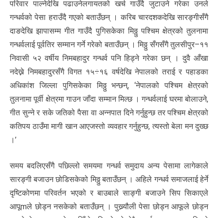
परिवार पाल्नेदेखि पढाउनेलगायतको खर्च गाउँदै जुटाउने गरेका उनले
गन्धर्वको पेसा हराउँदै गएको बताउँछन् । करिब चारदशकदेखि सारङ्गीसँगै
दाङदेखि झापासम्म गीत गाउँदै पुगिसकेका मिठ्ठु पश्चिम क्षेत्रको तुलनामा
गन्धर्वलाई पूर्वतिर सम्मान गर्ने गरेको बताउँछन् । मिठ्ठु सँगसँगै तुलसीपुर–११
निवासी ५२ वर्षीय निमबहादुर गन्धर्व पनि हिड्ने गरेका छन् । दुवै आँखा
नदेख्ने निमबहादुरसँगै विगत १५÷१६ वर्षदेखि नेपालको तराई र पहाडका
अधिकांश जिल्ला पुगिसकेका मिठ्ठु भन्छन्, ‘नेपालको पश्चिम क्षेत्रको
तुलनामा पूर्वी क्षेत्रमा गाउन जाँदा सम्मान मिल्छ । गन्धर्वलाई घरमा बोलाउने,
गीत सुन्ने र सके जतिको पैसा वा अन्नपात दिने गर्नुहुन्छ तर पश्चिम क्षेत्रको
कतिपय ठाउँमा मागी खान आएजस्तो व्यवहार गर्नुहुन्छ, त्यस्तो बेला मन दुख्छ
।’
समय बदलिएसँगै पछिल्लो समयमा गन्धर्व समुदाय अन्य पेसामा लागेकाले
सारङ्गी बजाउन छोडिसकेको मिठ्ठु बताउँछन् । अहिले गन्धर्व समाजलाई हेर्ने
दृष्टिकोणमा परिवर्तन भएको र बाउबाले साङ्गी बजाउने सिप सिकाएले
आपूmले छोड्न नसकेको बताउँछन् । पुख्र्यौली पेसा छोड्न आफूले छोड्न