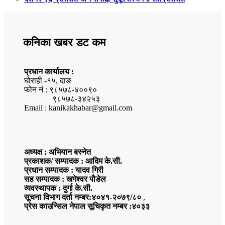
कनिका खबर डट कम
प्रधान कार्यालय :
घोराही -१५, दाङ
फोन नं : ९८५७८-४००९०
९८५७८-३४२५३
Email : kanikakhabar@gmail.com
अध्यक्ष : अभियान बस्नेत
प्रकाशक/ सम्पादक : आदिम के.सी.
प्रधान सम्पादक : यादव गिरी
सह सम्पादक : खगेश्वर पौडेल
व्यवस्थापक : दुर्गा के.सी.
सूचना विभाग दर्ता नम्बर:४०४१-२०७९/८०
,
प्रेस काउन्सिल नेपाल सूचिकृत नम्बर :४०३३