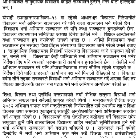
अभिभावकले सामुदायिक विद्यालय कहिले सञ्चालन हुन्छन् भनेर बाटो हेरिरहेका
छन् ।
घोराही उपमहानगरपालिका–१८ मा रहेको आधारभूत विद्यालय गिठेपानीले
विद्यालय भर्ना अभियान सञ्चालन गरे पनि कक्षा सञ्चालन भने गरेको छैन ।
‘विद्यालय भर्ना अभियान सञ्चालन गरे पनि कक्षा सञ्चालन हुनसकेको छैन’,
विद्यालय व्यवस्थापन समितिका अध्यक्ष दिनेश वलीले भने । शिक्षक आन्दोलनले
कक्षा सञ्चालन हुन नसकेको उनको भनाइ छ । अहिले विद्यालयमा कक्षा
सञ्चालन हुन नसक्दा विद्यार्थीहरू संस्थागत विद्यालयमा जाने गरेको उनले बताए
। ‘सामुदायिक विद्यालयका विद्यार्थी संस्थागत विद्यालयमा जाने सङ्ख्या बढेको
छ’, उनले भने । जिल्लाका केही पालिकाले भर्ना अभियान सञ्चालन गर्न भनेर
निर्देशन दिए पनि त्यसको प्रभावकारी कार्यान्वन हुनसकेको छैन । केहीले भर्ना
अभियान सञ्चालन गरे पनि औपाचारिकतामा मात्र सीमित रहेको पाइएको छ ।
निर्देशन दिने पालिकाहरूको कार्यान्वन पक्ष भने फितलो देखिएको छ । विगतका
वर्षमा तीनै तहका सरकारले विद्यार्थी भर्ना अभियान सञ्चालन गर्दै आएका थिए तर
शिक्षक आन्दोलनकै कारण यस पटक भने भर्ना अभियान अन्योलमा परेको छ ।
शिक्षा, विज्ञान तथा प्रविधि मन्त्रालयले नयाँ शैक्षिक सत्रमा विद्यार्थी भर्ना
अभियान सफल पार्न सबैलाई आग्रह गरेको थियोे । मन्त्रालयले शैक्षिक सत्र
२०८२ अभियान सफल पार्न मन्त्रीस्तरको निर्णयसहित सबै स्थानीय तह र शिक्षा
विकास तथा समन्वय एकाइलाई सातबुँदे अनुरोधसहित भर्ना अभियानमा सहयोग
गर्न आग्रह गरेको छ । विद्यालयको सेवा क्षेत्रभित्र बसोबास गर्ने विद्यालय उमेर
समूहका कुनै पनि बालबालिका विद्यालय बाहिर नरहेको सुनिश्चितता हुने गरी
भर्ना अभियान सञ्चालन गर्न÷गराउन भनिएको छ । सरकारले नयाँ वर्षको
दिनदेखि नै नयाँ भर्ना अभियान सुरु गरेर सबै शिक्षक तथा कर्मचारीलाई