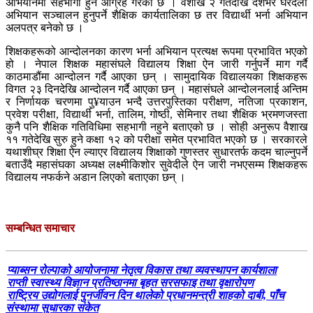
अभियानमा सहभागी हुन आग्रह गरेको छ । वैशाख २ गतेदेखि देशभर घरदैलो
अभियान सञ्चालन हुनुपर्ने शैक्षिक कार्यतालिका छ तर विद्यार्थी भर्ना अभियान
अलपत्र बनेको छ ।
शिक्षकहरूको आन्दोलनका कारण भर्ना अभियान प्रत्यक्ष रूपमा प्रभावित भएको
हो । नेपाल शिक्षक महासंघले विद्यालय शिक्षा ऐन जारी गर्नुपर्ने माग गर्दै
काठमाडौंमा आन्दोलन गर्दै आएका छन् । सामुदायिक विद्यालयका शिक्षकहरू
विगत २३ दिनदेखि आन्दोलन गर्दै आएका छन् । महासंघले आन्दोलनलाई अन्तिम
र निर्णायक चरणमा पु¥याउन भन्दै उत्तरपुस्तिका परीक्षण, नतिजा प्रकाशन,
प्रवेश परीक्षा, विद्यार्थी भर्ना, तालिम, गोष्ठी, सेमिनार तथा शैक्षिक भ्रमणजस्ता
कुनै पनि शैक्षिक गतिविधिमा सहभागी नहुने बताएको छ । सोही अनुरूप वैशाख
११ गतेदेखि सुरु हुने कक्षा १२ को परीक्षा समेत प्रभावित भएको छ । सरकारले
यथाशीघ्र शिक्षा ऐन ल्याएर विद्यालय शिक्षाको गुणस्तर सुधारतर्फ कदम चाल्नुपर्ने
बताउँदै महासंघका अध्यक्ष लक्ष्मीकिशोर सुवेदीले ऐन जारी नभएसम्म शिक्षकहरू
विद्यालय नफर्कने अडान लिएको बताएका छन् ।
सम्बन्धित समाचार
प्याब्सन रोल्पाको आयोजनामा नेतृत्व विकास तथा व्यवस्थापन कार्यशाला
राप्ती स्वास्थ्य विज्ञान प्रतिष्ठानमा बृहत सरसफाइ तथा वृक्षारोपण
राष्ट्रिय उद्योगलाई पुनर्जीवन दिन थालेको प्रधानमन्त्री शाहको दाबी, पाँच
संस्थामा सुधारका संकेत