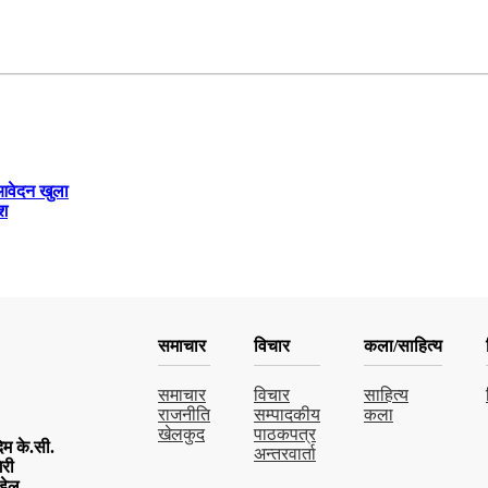
 आवेदन खुला
ेश
समाचार
विचार
कला/साहित्य
समाचार
विचार
साहित्य
राजनीति
सम्पादकीय
कला
खेलकुद
पाठकपत्र
म के.सी.
अन्तरवार्ता
िरी
डेल