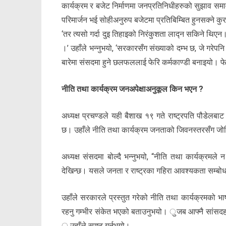
कार्यक्रम र बजेट निर्माणमा जनप्रतिनिधीहरुको सुझाव समाव
परिमार्जन भई सोहीअनुरुप बजेटमा प्रतिबिम्बित हुनसक्ने क
‘तर त्यसो गर्दा दुइ तिहाइको निरंकुशता लाद्न सकिने थिएन
।’ उहाँले भन्नुभयो, ‘सरकारसँग संख्याको दम्भ छ, जे गरेपन
बारेमा संसदमा हुने छलफललाई फेरि कर्मकाण्डी बनाइयो। फे
नीति तथा कार्यक्रम जनअपेक्षाअनुकूल किन भएन ?
अध्यक्ष प्रचण्डले यही बैशाख १९ गते राष्ट्रपति पौडेलबाट 
छ। उहाँले नीति तथा कार्यक्रम जनताको जिवनस्तरसँग जोडिए
अध्यक्ष संसदमा बोल्दै भन्नुभयो, “नीति तथा कार्यक्रमल
देखिन्छ। यसले जनता र राष्ट्रका गहिरा आवश्यकता सम्बो
उहाँले सरकारले प्रस्तुत गरेको नीति तथा कार्यक्रमको भाष
रहनु गम्भीर संकेत भएको बताउनुभयो। ुजब आफ्नै सांसदहरूम
ु उहाँले स्पष्ट गर्नुभयो।