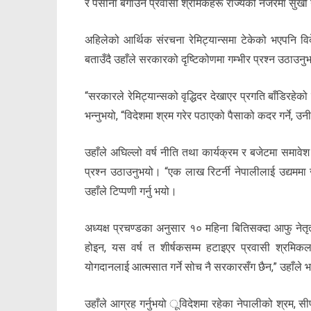
र पसीना बगाउने प्रवासी श्रमिकहरू राज्यको नजरमा सुखी 
अहिलेको आर्थिक संरचना रेमिट्यान्समा टेकेको भएपनि वि
बताउँदै उहाँले सरकारको दृष्टिकोणमा गम्भीर प्रश्न उठाउन
“सरकारले रेमिट्यान्सको वृद्धिदर देखाएर प्रगति बाँडिरहेको 
भन्नुभयो, “विदेशमा श्रम गरेर पठाएको पैसाको कदर गर्ने, उ
उहाँले अघिल्लो वर्ष नीति तथा कार्यक्रम र बजेटमा समावेश
प्रश्न उठाउनुभयो। “एक लाख रिटर्नी नेपालीलाई उद्यममा जोड
उहाँले टिप्पणी गर्नु भयो।
अध्यक्ष प्रचण्डका अनुसार १० महिना बितिसक्दा आफु नेतृ
होइन, यस वर्ष त शीर्षकसम्म हटाइएर प्रवासी श्रमिक
योगदानलाई आत्मसात गर्ने सोच नै सरकारसँग छैन,” उहाँले भ
उहाँले आग्रह गर्नुभयो ूविदेशमा रहेका नेपालीको श्रम, सी