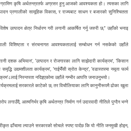
ित ग्रामिण कृषि अर्थतन्त्रतर्फ अग्रसर हुनु आजको आवश्यकता हो। त्यसका लागि
 उत्पादन प्रणालीको सामूहिक विकास, र राज्यबाट साधन र बजारको सुनिश्चितता
ेष उत्पादन क्षेत्र निर्धारण गरी लगानी आकर्षित गर्नु जरुरी छ,” उहाँको भनाइ
ेपाली विशिष्टता र संरचनागत आवश्यकतालाई सम्बोधन गर्न नसकेको उहाँले
गानी दशक अभियान’, ‘उत्पादन र रोजगारका लागि साझेदारी कार्यक्रम’, ‘किसान
द्धि उद्यमशीलता कार्यक्रम’, ‘गाईभैँसी स्रोत केन्द्र’, ‘वडास्तरमा नमूना फार्म
्यक्रम’८लाई निरन्तरता नदिइएकोमा उहाँले गम्भीर आपत्ति जनाउनुभयो।
े कार्यक्रमलाई सरकारले काटेको छ, तर विचौलियाका लागि कानुनीरूपमै ढोका खुला
ाउँदै, आत्मनिर्भर कृषि अर्थतन्त्र निर्माण गर्न उदारवादी नीतिले पुग्दैन भन्ने
्रीकृत ढाँचामा ल्याउने सरकारको सोचले स्पष्ट पार्दछ कि यो नीति जनमुखी होइन,