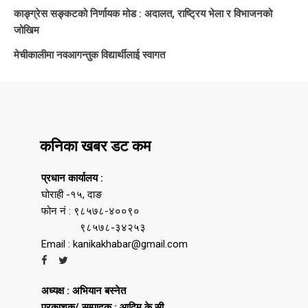
काङ्ग्रेस सङ्कटको निर्णायक मोड : अदालत, राष्ट्रिय भेला र विभाजनको
जोखिम
मेचीकालीमा नवआगन्तुक विद्यार्थीलाई स्वागत
कनिका खबर डट कम
प्रधान कार्यालय :
घोराही -१५, दाङ
फोन नं : ९८५७८-४००९०
९८५७८-३४२५३
Email : kanikakhabar@gmail.com
अध्यक्ष : अभियान बस्नेत
प्रकाशक/ सम्पादक : आदिम के.सी.