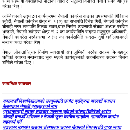
साथै सहभागी वक्ताहरुले पार्टीको नीति र सिद्धान्त विपरित नजान समेत आग्रह
गरेका थिए ।
अधिवेशनको उद्घाटन कार्यक्रममा नेपाली कांग्रेस दाङका उपसभापति गिरिराज
सुवेदी, नेपाली कांग्रेस क्षेत्र नं. १ (२) का सभापति दिनेश गिरी, नेपाली कांग्रेस
घोराही नगर सभापति तिलक रावत,दाङ निर्माण व्यवसायी संघका अध्यक्ष प्रविण
भण्डारी, नेपाली कांग्रेस क्षेत्र नं. २ का कार्यसमिति सदस्य मधुसुदन अधिकारी,
नेपाली कांग्रेस प्रदेशसभा २ (१) का कार्यसमिति सदसय दुर्गा घर्तीलगायतले
मन्तव्य व्यक्त गरेका थिए ।
नेपाल लोकतान्त्रिक निर्माण व्यवसायी संघ लुम्बिनी प्रदेश सदस्य मिनबहादुर
घर्तीको स्वागत मन्तव्यवाट सुरु भएको कार्यक्रमको सहजीकरण सदस्य बिजय
डाँगीले गरेका थिए ।
सम्बन्धित समाचार
काठमाडौँ विश्वविद्यालयको उपकुलपति छनोट प्रक्रिया पारदर्शी बनाउन
बेलायतका नेपाली प्राज्ञहरुको माग
प्रधानमन्त्री स्वयम् सदाचार पालनमा चुुकेको सांसद घिमिरेको आरोप
घोराही बनाऔँ अभियान र नेपाली जुत्ता घरबिच सम्झौता, सामाजिक कार्यमा
सहकार्य गर्ने
पत्रकार महासंघ दाङका संस्थापक सदस्य गौतमको निधनप्रति दुःख ब्यक्त