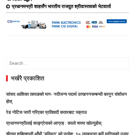
प्रधानमन्त्री शाहसँग भारतीय राजदुत श्रीवास्तवको भेटवार्ता
Search
for:
भर्खरै प्रकाशित
सांसद आशिका तामाङको माग- नदीजन्य पदार्थ उत्खननसम्बन्धी कानुन संशोधन
होस्
रेड नोटिस जारी गरिएका प्रतिवादी कतारबाट पक्राउ
प्रधानमन्त्रीलाई काङ्ग्रेसको आग्रह : कालो चस्मा खोल्नुहोस्
चीनमा शक्तिशाली आँधी ‘डल्फिन’ को प्रवेश: १० लाखभन्दा बढी मानिसको उद्धार