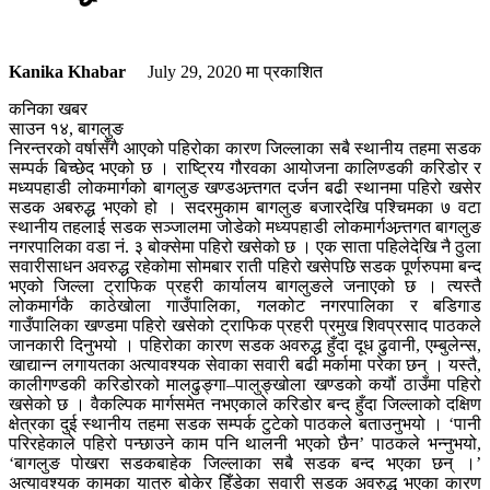
Kanika Khabar
July 29, 2020
मा प्रकाशित
कनिका खबर
साउन १४, बागलुङ
निरन्तरको वर्षासँगै आएको पहिरोका कारण जिल्लाका सबै स्थानीय तहमा सडक
सम्पर्क बिच्छेद भएको छ । राष्ट्रिय गौरवका आयोजना कालिण्डकी करिडोर र
मध्यपहाडी लोकमार्गको बागलुङ खण्डअन्र्तगत दर्जन बढी स्थानमा पहिरो खसेर
सडक अबरुद्ध भएको हो । सदरमुकाम बागलुङ बजारदेखि पश्चिमका ७ वटा
स्थानीय तहलाई सडक सञ्जालमा जोडेको मध्यपहाडी लोकमार्गअन्र्तगत बागलुङ
नगरपालिका वडा नं. ३ बोक्सेमा पहिरो खसेको छ । एक साता पहिलेदेखि नै ठुला
सवारीसाधन अवरुद्ध रहेकोमा सोमबार राती पहिरो खसेपछि सडक पूर्णरुपमा बन्द
भएको जिल्ला ट्राफिक प्रहरी कार्यालय बागलुङले जनाएको छ । त्यस्तै
लोकमार्गकै काठेखोला गाउँपालिका, गलकोट नगरपालिका र बडिगाड
गाउँपालिका खण्डमा पहिरो खसेको ट्राफिक प्रहरी प्रमुख शिवप्रसाद पाठकले
जानकारी दिनुभयो । पहिरोका कारण सडक अवरुद्ध हुँदा दूध ढुवानी, एम्बुलेन्स,
खाद्यान्न लगायतका अत्यावश्यक सेवाका सवारी बढी मर्कामा परेका छन् । यस्तै,
कालीगण्डकी करिडोरको मालढुङ्गा–पालुङ्खोला खण्डको कयौं ठाउँमा पहिरो
खसेको छ । वैकल्पिक मार्गसमेत नभएकाले करिडोर बन्द हुँदा जिल्लाको दक्षिण
क्षेत्रका दुई स्थानीय तहमा सडक सम्पर्क टुटेको पाठकले बताउनुभयो । ‘पानी
परिरहेकाले पहिरो पन्छाउने काम पनि थालनी भएको छैन’ पाठकले भन्नुभयो,
‘बागलुङ पोखरा सडकबाहेक जिल्लाका सबै सडक बन्द भएका छन् ।’
अत्यावश्यक कामका यात्रु बोकेर हिँडेका सवारी सडक अवरुद्ध भएका कारण