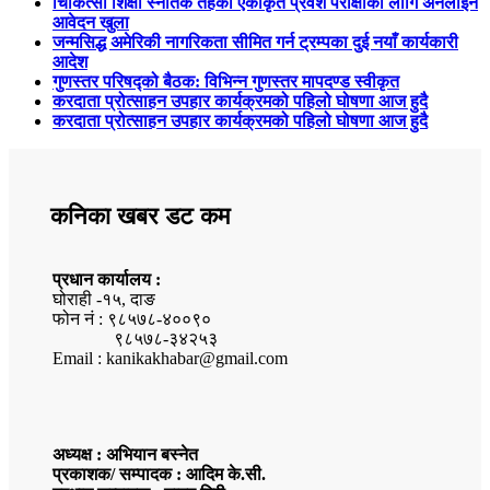
चिकित्सा शिक्षा स्नातक तहको एकीकृत प्रवेश परीक्षाका लागि अनलाइन
आवेदन खुला
जन्मसिद्ध अमेरिकी नागरिकता सीमित गर्न ट्रम्पका दुई नयाँ कार्यकारी
आदेश
गुणस्तर परिषद्को बैठक: विभिन्न गुणस्तर मापदण्ड स्वीकृत
करदाता प्रोत्साहन उपहार कार्यक्रमको पहिलो घोषणा आज हुदै
करदाता प्रोत्साहन उपहार कार्यक्रमको पहिलो घोषणा आज हुदै
कनिका खबर डट कम
प्रधान कार्यालय :
घोराही -१५, दाङ
फोन नं : ९८५७८-४००९०
९८५७८-३४२५३
Email : kanikakhabar@gmail.com
अध्यक्ष : अभियान बस्नेत
प्रकाशक/ सम्पादक : आदिम के.सी.