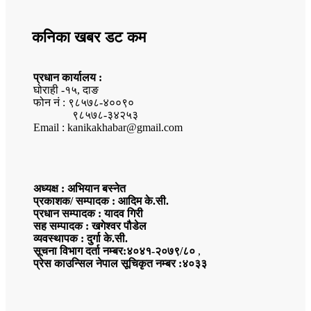
कनिका खबर डट कम
प्रधान कार्यालय :
घोराही -१५, दाङ
फोन नं : ९८५७८-४००९०
९८५७८-३४२५३
Email : kanikakhabar@gmail.com
अध्यक्ष : अभियान बस्नेत
प्रकाशक/ सम्पादक : आदिम के.सी.
प्रधान सम्पादक : यादव गिरी
सह सम्पादक : खगेश्वर पौडेल
व्यवस्थापक : दुर्गा के.सी.
सूचना विभाग दर्ता नम्बर:४०४१-२०७९/८०
,
प्रेस काउन्सिल नेपाल सूचिकृत नम्बर :४०३३