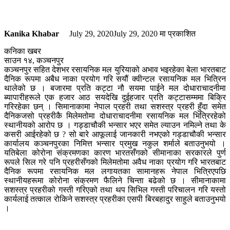
Kanika Khabar
July 29, 2020
July 29, 2020
मा प्रकाशित
कनिका खबर
साउन १४, कञ्चनपुर
कञ्चनपुर सहित देशभर रसायनिक मल युरियाको अभाव भइरहेका बेला भारतबाट
दैनिक रूपमा अबैध नाका प्रयोग गरि सयौं क्वीन्टल रसायनिक मल भित्रिन
थालेको छ । बजारमा प्रति कट्टा नौ सयमा पाईने मल दोधाराचादनीमा
ब्यापारीहरूले एक हजार आठ सयदेखि दुईहजार प्रति कट्टासम्ममा बिक्रि
गरिरहेका छन् । सिमानाकामा नेपाल प्रहरी तथा सशस्त्र प्रहरी हुँदा समेत
दैनिकजसो प्रहरीकै मिलेमतोमा दोधाराचादनीमा रसायनिक मल भित्रिरहेको
स्थानीयको आरोप छ । गड्डाचौकी भन्सार भएर समेत ल्याउन नमिल्ने तथा के
कसरी आईरहेको छ ? सो बारे आफूलाई जानकारी नभएको गड्डाचौकी भन्सार
कार्यालय कञ्चनपुरका निमित्त भन्सार प्रमुख नकुल शर्माले बताउनुभयो ।
यतिबेला कोरोना संक्रमणका कारण भारतसँगको सीमानाका सरकारले पुर्ण
रूपले सिल गरे पनि प्रहरीसँगको मिलेमतोमा अवैध नाका प्रयोग गरि भारतबाट
दैनिक रूपमा रसायनिक मल लगायतका सामानहरू नेपाल भित्रिएपछि
स्थानीयहरूमा कोरोना संक्रमण फैलिने चिन्ता बढेको छ । सीमानाकामा
सशस्त्र प्रहरीको गस्ती गरिएको तथा थप सिभिल गस्ती परिचालन गरि यस्तो
कार्यलाई तत्काल रोकिने सशस्त्र प्रहरीका एसपी बिरबहादुर साहुले बताउनुभयो
।