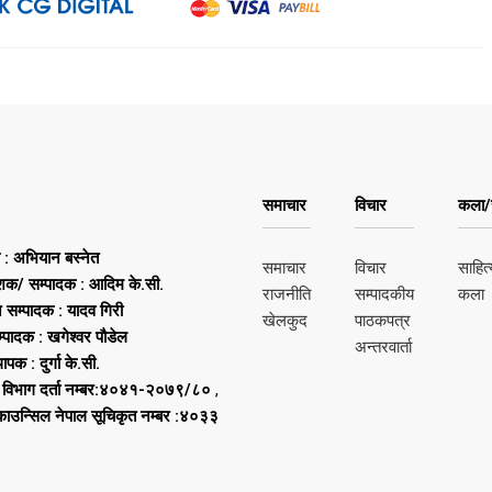
समाचार
विचार
कला/स
ष : अभियान बस्नेत
समाचार
विचार
साहित्
शक/ सम्पादक : आदिम के.सी.
राजनीति
सम्पादकीय
कला
न सम्पादक : यादव गिरी
खेलकुद
पाठकपत्र
्पादक : खगेश्वर पौडेल
अन्तरवार्ता
थापक : दुर्गा के.सी.
 विभाग दर्ता नम्बर:४०४१-२०७९/८०
,
 काउन्सिल नेपाल सूचिकृत नम्बर :४०३३