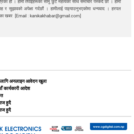
रिका हो । हामी तपाईंहरूका सामु छुटै महत्वको साथ समाचार पस्कदै छौँँ । हामी
ाह र सुझावको अपेक्षा गर्दछौं । हामीलाई पछ्याउनुभएकोमा धन्यवाद । हरपल
निका खबर [Email : kanikakhabar@gmail.com]
का लागि अनलाइन आवेदन खुला
याँ कार्यकारी आदेश
ृत
ज हुदै
ज हुदै