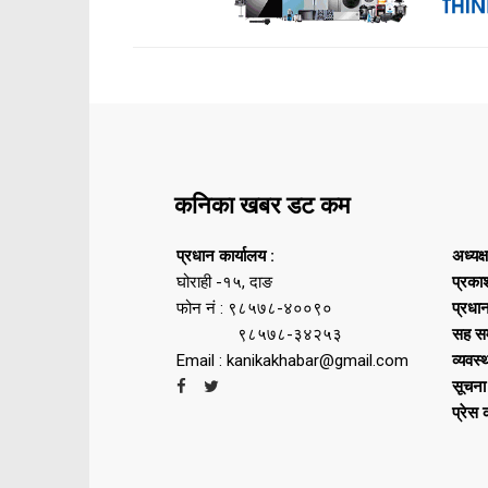
कनिका खबर डट कम
प्रधान कार्यालय :
अध्यक्
घोराही -१५, दाङ
प्रका
फोन नं : ९८५७८-४००९०
प्रधा
९८५७८-३४२५३
सह सम
Email : kanikakhabar@gmail.com
व्यवस्
सूचना
प्रेस