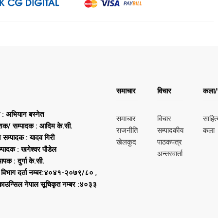
समाचार
विचार
कला/स
ष : अभियान बस्नेत
समाचार
विचार
साहित्
शक/ सम्पादक : आदिम के.सी.
राजनीति
सम्पादकीय
कला
न सम्पादक : यादव गिरी
खेलकुद
पाठकपत्र
्पादक : खगेश्वर पौडेल
अन्तरवार्ता
थापक : दुर्गा के.सी.
 विभाग दर्ता नम्बर:४०४१-२०७९/८०
,
 काउन्सिल नेपाल सूचिकृत नम्बर :४०३३