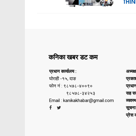
कनिका खबर डट कम
प्रधान कार्यालय :
अध्यक्
घोराही -१५, दाङ
प्रका
फोन नं : ९८५७८-४००९०
प्रधा
९८५७८-३४२५३
सह सम
Email : kanikakhabar@gmail.com
व्यवस्
सूचना
प्रेस