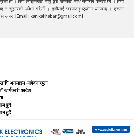
रिका हो । हामी तपाईंहरूका सामु छुटै महत्वको साथ समाचार पस्कदै छौँँ । हामी
ाह र सुझावको अपेक्षा गर्दछौं । हामीलाई पछ्याउनुभएकोमा धन्यवाद । हरपल
निका खबर [Email : kanikakhabar@gmail.com]
का लागि अनलाइन आवेदन खुला
याँ कार्यकारी आदेश
ृत
ज हुदै
ज हुदै