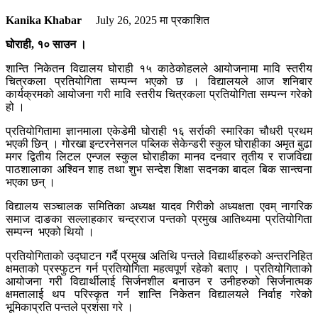
Kanika Khabar
July 26, 2025
मा प्रकाशित
घोराही, १० साउन ।
शान्ति निकेतन विद्यालय घोराही १५ काठेकोहलले आयोजनामा मावि स्तरीय
चित्रकला प्रतियोगिता सम्पन्न भएको छ । विद्यालयले आज शनिबार
कार्यक्रमको आयोजना गरी मावि स्तरीय चित्रकला प्रतियोगिता सम्पन्न गरेको
हो ।
प्रतियोगितामा ज्ञानमाला एकेडेमी घोराही १६ सर्राकी स्मारिका चौधरी प्रथम
भएकी छिन् । गोरखा इन्टरनेसनल पब्लिक सेकेन्डरी स्कुल घोराहीका अमृत बुढा
मगर द्वितीय लिटल एन्जल स्कुल घोराहीका मानव दनवार तृतीय र राजविद्या
पाठशालाका अश्विन शाह तथा शुभ सन्देश शिक्षा सदनका बादल बिक सान्त्वना
भएका छन् ।
विद्यालय सञ्चालक समितिका अध्यक्ष यादव गिरीको अध्यक्षता एवम् नागरिक
समाज दाङका सल्लाहकार चन्द्रराज पन्तको प्रमुख आतिथ्यमा प्रतियोगिता
सम्पन्न भएको थियो ।
प्रतियोगिताको उद्घाटन गर्दै प्रमुख अतिथि पन्तले विद्यार्थीहरुको अन्तरनिहित
क्षमताको प्रस्फुटन गर्न प्रतियोगिता महत्वपूर्ण रहेको बताए । प्रतियोगिताको
आयोजना गरी विद्यार्थीलाई सिर्जनशील बनाउन र उनीहरुको सिर्जनात्मक
क्षमतालाई थप परिस्कृत गर्न शान्ति निकेतन विद्यालयले निर्वाह गरेको
भूमिकाप्रति पन्तले प्रशंसा गरे ।