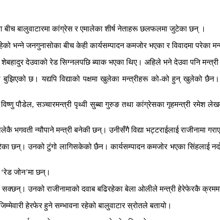
ाका बीच बालुवाटारमा कांग्रेस र एमालेका शीर्ष नेताहरू छलफलमा जुटेका छन् ।
ो भन्ने जनगुनासोका बीच केही कार्यसम्पादन कमजोर भएका र विवादमा परेका मन्त्
पति शेबहादुर देउवाको रेड सिग्नलपछि ब्याक भएका थिए। अहिले भने देउवा पनि मन्त
का बुझिएको छ। यद्यपि विद्याको पक्षमा खुलेका मन्त्रीहरू को-को हुन् खुलेको छैन।
।
णु पौडेल, सञ्चारमन्त्री पृथ्वी सुब्बा गुरुङ तथा कांग्रेसका गृहमन्त्री रमेश लेखक
ालेकै भगवती न्यौपाने मन्त्री बनेकी छन्। उनीसँगै विद्या भट्टराईलाई राजीनामा गराए
रेका छन्। उनको टुंगो लागिसकेको छैन। कार्यसम्पादन कमजोर भएका सिंहलाई नदोहोर
री ‘रेड जोन’मा छन्।
क्छन्। उनको राजीनामाको दवाब बढिरहेका बेला ओलीले मन्त्री हेरेफेरकै क्रममा ह
िम्मेवारी हेरफेर हुने सम्भावना रहेको बालुवाटार स्रोतले बतायो।