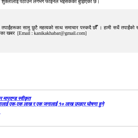
्द्रनाथ शुक्लालाई पठाउने लगभग फाइनल भइसकेको बुझिएको छ।
पाईंहरूका सामु छुटै महत्वको साथ समाचार पस्कदै छौँँ । हामी सधैं तपाईंको र
निका खबर [Email : kanikakhabar@gmail.com]
र मापदण्ड स्वीकृत
५ जनालाई एक-एक लाख र एक जनालाई १० लाख उपहार घोषणा हुने