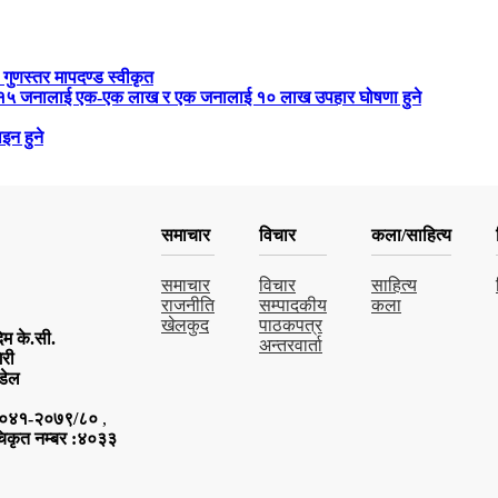
 गुणस्तर मापदण्ड स्वीकृत
रबार १५ जनालाई एक-एक लाख र एक जनालाई १० लाख उपहार घोषणा हुने
इन हुने
समाचार
विचार
कला/साहित्य
समाचार
विचार
साहित्य
राजनीति
सम्पादकीय
कला
खेलकुद
पाठकपत्र
म के.सी.
अन्तरवार्ता
िरी
डेल
र:४०४१-२०७९/८०
,
चिकृत नम्बर :४०३३