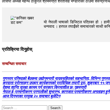
लोसपा अध्यक्ष महन्थ ठाकुरले श्रममन्त्री शरतसिंह भण्डारीको ठाउँमा सर्वेन
यो नेपाली भाषाको डिजिटल पत्रिका हो । हामी त
धन्यवाद । हरपल तपाईंको समाचारको साथी क
प्रतिक्रिया दिनुहोस्
सम्बन्धित समाचार
गुणस्तर परिषद्को बैठकमा उद्योगमन्त्री यादवसहितको सहभागिता, विभिन्न गुणस्त
करदाता प्रोत्साहन उपहार कार्यक्रमको प्राविधिक तयारी पूरा, शुक्रबार १
देशमा शान्ति सुरक्षा कायम गर्न सरकार क्रियाशील छः गृहमन्त्री
नेपाल ई–प्रमाणीकरण प्रणालीको शुभारम्भ, कागजात प्रमाणीकरण अनलाइन हुने
आज दिनभरका प्रमुख २० समाचार बुलेटिन
Search