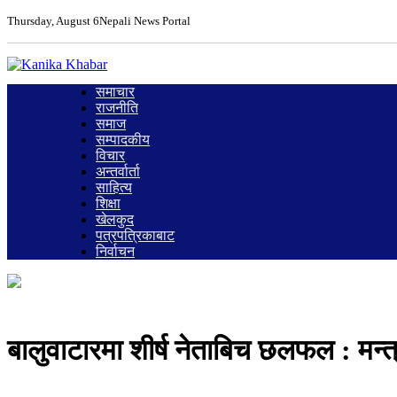
Thursday, August 6
Nepali News Portal
समाचार
राजनीति
समाज
सम्पादकीय
विचार
अन्तर्वार्ता
साहित्य
शिक्षा
खेलकुद
पत्रपत्रिकाबाट
निर्वाचन
बालुवाटारमा शीर्ष नेताबिच छलफल : मन्त्र