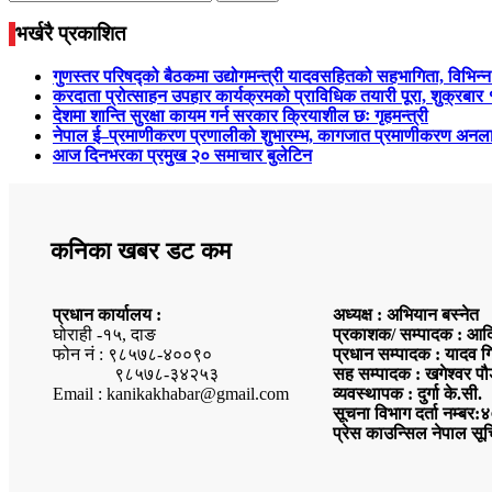
for:
भर्खरै प्रकाशित
गुणस्तर परिषद्को बैठकमा उद्योगमन्त्री यादवसहितको सहभागिता, विभिन्न
करदाता प्रोत्साहन उपहार कार्यक्रमको प्राविधिक तयारी पूरा, शुक्
देशमा शान्ति सुरक्षा कायम गर्न सरकार क्रियाशील छः गृहमन्त्री
नेपाल ई–प्रमाणीकरण प्रणालीको शुभारम्भ, कागजात प्रमाणीकरण अनला
आज दिनभरका प्रमुख २० समाचार बुलेटिन
कनिका खबर डट कम
प्रधान कार्यालय :
अध्यक्ष : अभियान बस्नेत
घोराही -१५, दाङ
प्रकाशक/ सम्पादक : आदि
फोन नं : ९८५७८-४००९०
प्रधान सम्पादक : यादव ग
९८५७८-३४२५३
सह सम्पादक : खगेश्वर पौ
Email : kanikakhabar@gmail.com
व्यवस्थापक : दुर्गा के.सी.
सूचना विभाग दर्ता नम्ब
प्रेस काउन्सिल नेपाल सू