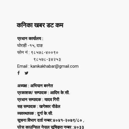
कनिका खबर डट कम
प्रधान कार्यालय :
घोराही -१५, दाङ
फोन नं : ९८५७८-४००९०
९८५७८-३४२५३
Email : kanikakhabar@gmail.com
अध्यक्ष : अभियान बस्नेत
प्रकाशक/ सम्पादक : आदिम के.सी.
प्रधान सम्पादक : यादव गिरी
सह सम्पादक : खगेश्वर पौडेल
व्यवस्थापक : दुर्गा के.सी.
सूचना विभाग दर्ता नम्बर:४०४१-२०७९/८०
,
प्रेस काउन्सिल नेपाल सूचिकृत नम्बर :४०३३