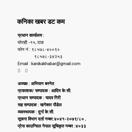
कनिका खबर डट कम
प्रधान कार्यालय :
घोराही -१५, दाङ
फोन नं : ९८५७८-४००९०
९८५७८-३४२५३
Email : kanikakhabar@gmail.com
अध्यक्ष : अभियान बस्नेत
प्रकाशक/ सम्पादक : आदिम के.सी.
प्रधान सम्पादक : यादव गिरी
सह सम्पादक : खगेश्वर पौडेल
व्यवस्थापक : दुर्गा के.सी.
सूचना विभाग दर्ता नम्बर:४०४१-२०७९/८०
,
प्रेस काउन्सिल नेपाल सूचिकृत नम्बर :४०३३