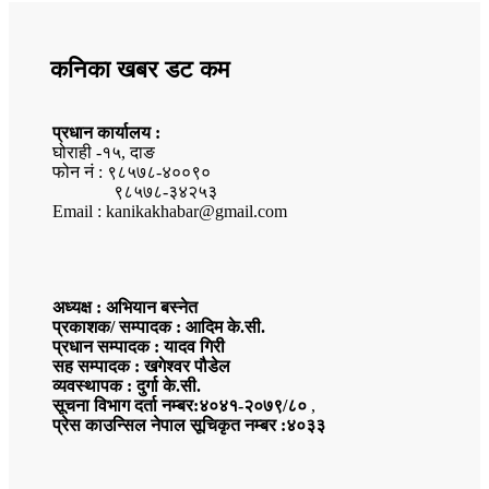
कनिका खबर डट कम
प्रधान कार्यालय :
घोराही -१५, दाङ
फोन नं : ९८५७८-४००९०
९८५७८-३४२५३
Email : kanikakhabar@gmail.com
अध्यक्ष : अभियान बस्नेत
प्रकाशक/ सम्पादक : आदिम के.सी.
प्रधान सम्पादक : यादव गिरी
सह सम्पादक : खगेश्वर पौडेल
व्यवस्थापक : दुर्गा के.सी.
सूचना विभाग दर्ता नम्बर:४०४१-२०७९/८०
,
प्रेस काउन्सिल नेपाल सूचिकृत नम्बर :४०३३