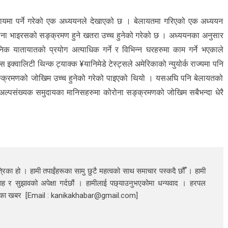
दायमा पर्ने गरेको एक अध्ययनले देखाएको छ । बेलायतमा गरिएको एक अध्ययन
ोना भाइरसको सङ्क्रमण हुने खतरा उच्च हुनेको गरेको छ । अध्ययनका अनुसार
िक यातायातको प्रयोग अत्याधिक गर्ने र विभिन्न घरहरुमा काम गर्ने भएकाले
इक्वालिटी थिन्क ट्याक्क ¥यानिमेडे टेस्ट्सले अमेरिकाको न्युयोर्क राज्यमा पनि
 सङ्क्रमणको जोखिम उच्च हुनेको गरेको पाइएको थियो । यसअघि पनि बेलायतको
र अल्पसंख्यक समुदायका मानिसहरुमा कोरोना सङ्क्रमणको जोखिम सबैभन्दा धेरै
रिका हो । हामी तपाईंहरूका सामु छुटै महत्वको साथ समाचार पस्कदै छौँँ । हामी
ाह र सुझावको अपेक्षा गर्दछौं । हामीलाई पछ्याउनुभएकोमा धन्यवाद । हरपल
निका खबर [Email : kanikakhabar@gmail.com]