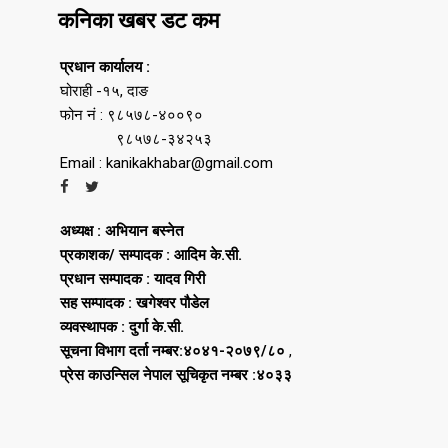
कनिका खबर डट कम
प्रधान कार्यालय :
घोराही -१५, दाङ
फोन नं : ९८५७८-४००९०
९८५७८-३४२५३
Email : kanikakhabar@gmail.com
अध्यक्ष : अभियान बस्नेत
प्रकाशक/ सम्पादक : आदिम के.सी.
प्रधान सम्पादक : यादव गिरी
सह सम्पादक : खगेश्वर पौडेल
व्यवस्थापक : दुर्गा के.सी.
सूचना विभाग दर्ता नम्बर:४०४१-२०७९/८०
,
प्रेस काउन्सिल नेपाल सूचिकृत नम्बर :४०३३