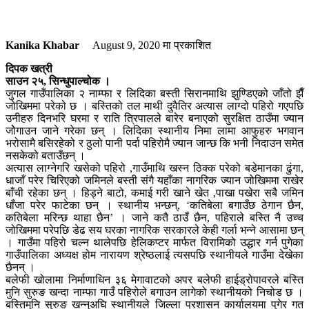
Kanika Khabar
August 9, 2020
मा प्रकाशित
दिपक खत्री
साउन २५, सिन्धुपाल्चोक ।
जुगल गाउँपालिका २ नाम्फा र लिदिका बस्ती सिरानमाथि झुण्डिएको जाँतो झैँ
जोखिममा परेको छ । बस्तिको तल माथी दुवैतिर अत्यास लाग्दो पहिरो गएपछि
उनीहरु दिनभरि घरमा र राति त्रिपालले बारेर बनाएको सुरक्षित ठाउँमा ज्यान
जोेगाउन जाने गरेका छन् । लिदिका स्थानीय निमा लामा आफुहरु भगवान
भरोसामै बसिरहेको र ठुलो पानी पर्दा पहिरोमै ज्यान जान्छ कि भनी निदाउन समेत
नसकेको बताउँछन् ।
अत्यास लाग्नेगरि खसेको पहिरो ,गाउँमाथि खस्न ठिक्क परेको बडेमानका ढुंगा,
धाजाँ परेर चिरिएको जमिनले बस्ती संगै यहाँका नागरिक ज्यान जोखिममा राखेर
बाँची रहेका छन् । हिड्ने बाटो, कमाई गरी खाने खेत ,पाखा पखेरा सबै जमिन
धाँजा परेर फाटेका छन् । स्थानीय भन्छन्, ‘कतिबेला बगाउँछ ठेगान छैन,
कतिबेला मरिन्छ थाहा छैन’ । जाने कतै ठाउँ छैन, पहिराले बस्ति नै उच्च
जोखिममा परेपछि डेढ सय घरका नागरिक सरकारले केही गर्ला भन्ने आसामा छन्
। गाउँमा पहिरो चल्न थालेपछि हेलिकप्टर मार्फत विरामिको उद्धार गर्न पुगेका
गाउँपालिका अध्यक्ष होम नारायण श्रेष्ठलाई त्यसपछि स्थानीयले गाउँमा देखेका
छैनन् ।
बलेफी खोलामा निर्माणाधिन ३६ मेगावाटको अपर बलेफी हाईड्रोपावरले बस्ति
मुनि सुरुङ खन्दा नाम्फा गाउँ पहिरोले बगाउन लागेको स्थानीयको निचोड छ ।
बस्तिमुनि सुरुङ खन्नुअघि स्थानीयले जिल्ला प्रशासन कार्यालयमा पुगेर गत