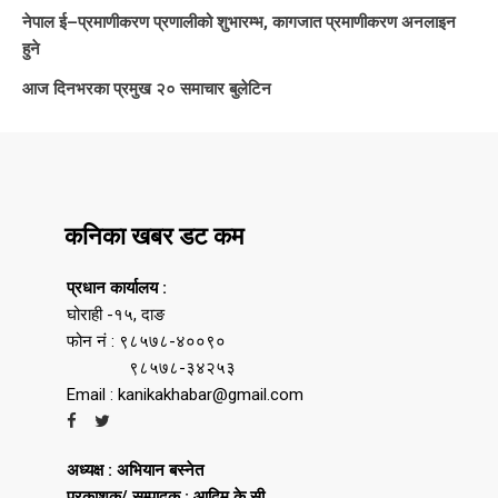
नेपाल ई–प्रमाणीकरण प्रणालीको शुभारम्भ, कागजात प्रमाणीकरण अनलाइन
हुने
आज दिनभरका प्रमुख २० समाचार बुलेटिन
कनिका खबर डट कम
प्रधान कार्यालय :
घोराही -१५, दाङ
फोन नं : ९८५७८-४००९०
९८५७८-३४२५३
Email : kanikakhabar@gmail.com
अध्यक्ष : अभियान बस्नेत
प्रकाशक/ सम्पादक : आदिम के.सी.