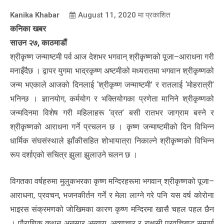
Kanika Khabar
August 11, 2020
मा प्रकाशित
कनिका खबर
साउन २७, काठमाडौं
श्रीकृष्ण जन्माष्टमी पर्व आज देशभर भगवान् श्रीकृष्णको पूजा–आराधना गरी
मनाइँदैछ । द्वापर युगमा भाद्रकृष्ण अष्टमीको मध्यरातमा भगवान श्रीकृष्णको
जन्म भएकाले आजको दिनलाई ‘श्रीकृष्ण जन्माष्टमी’ र रातलाई ‘मोहरात्री’
भनिन्छ । ज्ञानयोग, कर्मयोग र भक्तियोगका प्रणेता मानिने श्रीकृष्णको
जन्मदिनमा विशेष गरी महिलाहरू ‘व्रत’ बसी रातभर जाग्राम बस्ने र
श्रीकृष्णको आराधना गर्ने प्रचलन छ । कृष्ण जन्माष्टमीको दिन विभिन्न
धार्मिक संघसंस्थाले झाँकीसहित शोभायात्रा निकाल्ने श्रीकृष्णको विभिन्न
रूप दर्शाएको सचित्र झुला झुलाउने चलन छ ।
विगतका वर्षहरुमा मुलुकभरका कृष्ण मन्दिरहरूमा भगवान् श्रीकृष्णको पूजा–
आराधना, प्रवचन, भजनकीर्तन गर्ने र मेला लाग्ने गरे पनि यस वर्ष कोरोना
भाइरस संक्रमणको जोखिमका कारण कृष्ण मन्दिरमा खासै चहल पहल छैन
। पौराणिक कथन अनुसार अन्याय, अत्याचार र राक्षसी प्रवृत्तिबाट सम्पूर्ण