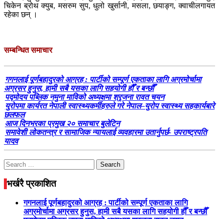
चिकेन ब्रोथ क्युब, मसरुम सुप, धुलो खुर्सानी, मसला, छयाङ्ग, क्वाचीलगायत
रहेका छन् ।
सम्बन्धित समाचार
गगनलाई पूर्णबहादुरको आग्रह : पार्टीको सम्पूर्ण एकताका लागि अग्रमोर्चामा
अग्रसर हुनुस, हामी सबै यसका लागि सहयोगी हौँ र बन्छौँ
पद्मोदय पब्लिक नमुना माविको अध्यक्षमा श्रृजना रावत चयन
युरोपमा कार्यरत नेपाली स्वास्थ्यकर्मीहरुले गरे नेपाल–युरोप स्वास्थ्य सहकार्यबारे
छलफल
आज दिनभरका प्रमुख २० समाचार बुलेटिन
समावेशी लोकतन्त्र र सामाजिक न्यायलाई व्यवहारमा उतार्नुपर्छ- उपराष्ट्रपति
यादव
Search
for:
भर्खरै प्रकाशित
गगनलाई पूर्णबहादुरको आग्रह : पार्टीको सम्पूर्ण एकताका लागि
अग्रमोर्चामा अग्रसर हुनुस, हामी सबै यसका लागि सहयोगी हौँ र बन्छौँ