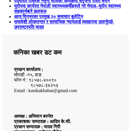
पद्मोदय पब्लिक नमुना माविको अध्यक्षमा श्रृजना रावत चयन
युरोपमा कार्यरत नेपाली स्वास्थ्यकर्मीहरुले गरे नेपाल–युरोप स्वास्थ्य
सहकार्यबारे छलफल
आज दिनभरका प्रमुख २० समाचार बुलेटिन
समावेशी लोकतन्त्र र सामाजिक न्यायलाई व्यवहारमा उतार्नुपर्छ-
उपराष्ट्रपति यादव
कनिका खबर डट कम
प्रधान कार्यालय :
घोराही -१५, दाङ
फोन नं : ९८५७८-४००९०
९८५७८-३४२५३
Email : kanikakhabar@gmail.com
अध्यक्ष : अभियान बस्नेत
प्रकाशक/ सम्पादक : आदिम के.सी.
प्रधान सम्पादक : यादव गिरी