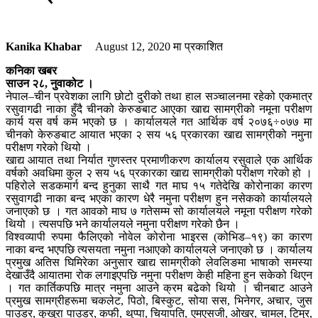
Kanika Khabar
August 12, 2020
मा प्रकाशित
कनिका खबर
साउन २८, नुवाकोट ।
नेपाल–चीन प्रवेशका लागि छोटो दुरीको तथा हाल सञ्चालनमा रहेको एकमात्र
रसुवागढी नाका हुँदै चीनको केरुङबाट आएका खाद्य सामग्रीको नमूना परीक्षण
कार्य यस वर्ष कम भएको छ । कार्यालयले गत आर्थिक वर्ष २०७६÷०७७ मा
चीनको केरुङबाट आयात भएका २ सय ५६ प्रकारका खाद्य सामग्रीको नमुना
परीक्षण गरेको थियो ।
खाद्य आयात तथा निर्यात गुणस्तर प्रमाणीकरण कार्यालय रसुवाले एक आर्थिक
वर्षको अवधिमा कुल २ सय ५६ प्रकारका खाद्य सामग्रीको परीक्षण गरेको हो ।
पहिरोले सडकमार्ग बन्द हुनुका साथै गत माघ १५ गतेदेखि कोरोनाका कारण
रसुवागढी नाका बन्द भएका कारण धेरै नमुना परीक्षण हुन नसेकको कार्यालयले
जनाएको छ । गत आवको माघ ७ गतेसम्म सो कार्यालयले नमूना परीक्षण गरेको
थियो । त्यसपछि भने कार्यालयले नमुना परीक्षण गरेको छैन ।
विश्वव्यापी रुपमा फैलिएको नोवेल कोरोना भाइरस (कोभिड–१९) का कारण
नाका बन्द भएपछि त्यसयता नमुना नआएको कार्यालयले जनाएको छ । कार्यालय
प्रमुख अतिस घिमिरेका अनुसार खाद्य सामग्रीको लेवलिङमा भाषाको समस्या
देखाउँदै आयातमा रोक लगाइएपछि नमुना परीक्षण केही महिना हुन सकेको थिएन
। गत कार्तिकपछि मात्र नमुना आउने क्रम बढेको थियो । चीनबाट आउने
प्रमुख सामग्रीहरूमा चकलेट, पिठो, बिस्कुट, सोया सस, भिनेगर, अचार, जुस
पाउडर, कुखुरा पाउडर, कफी, थुप्पा, चियापति, एमएसजी, ओखर, चामल, टिमुर,