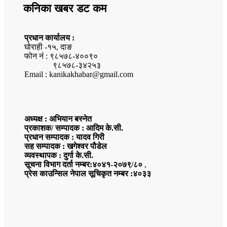
कनिका खबर डट कम
प्रधान कार्यालय :
घोराही -१५, दाङ
फोन नं : ९८५७८-४००९०
९८५७८-३४२५३
Email : kanikakhabar@gmail.com
अध्यक्ष : अभियान बस्नेत
प्रकाशक/ सम्पादक : आदिम के.सी.
प्रधान सम्पादक : यादव गिरी
सह सम्पादक : खगेश्वर पौडेल
व्यवस्थापक : दुर्गा के.सी.
सूचना विभाग दर्ता नम्बर:४०४१-२०७९/८०
,
प्रेस काउन्सिल नेपाल सूचिकृत नम्बर :४०३३