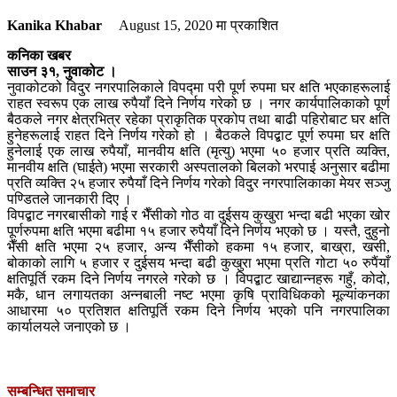
Kanika Khabar
August 15, 2020
मा प्रकाशित
कनिका खबर
साउन ३१, नुवाकोट ।
नुवाकोटको विदुर नगरपालिकाले विपद्मा परी पूर्ण रुपमा घर क्षति भएकाहरूलाई
राहत स्वरूप एक लाख रुपैयाँ दिने निर्णय गरेको छ । नगर कार्यपालिकाको पूर्ण
बैठकले नगर क्षेत्रभित्र रहेका प्राकृतिक प्रकोप तथा बाढी पहिरोबाट घर क्षति
हुनेहरूलाई राहत दिने निर्णय गरेको हो । बैठकले विपद्बाट पूर्ण रुपमा घर क्षति
हुनेलाई एक लाख रुपैयाँ, मानवीय क्षति (मृत्यु) भएमा ५० हजार प्रति व्यक्ति,
मानवीय क्षति (घाईते) भएमा सरकारी अस्पतालको बिलको भरपाई अनुसार बढीमा
प्रति व्यक्ति २५ हजार रुपैयाँ दिने निर्णय गरेको विदुर नगरपालिकाका मेयर सञ्जु
पण्डितले जानकारी दिए ।
विपद्बाट नगरबासीको गाई र भैँसीको गोठ वा दुईसय कुखुरा भन्दा बढी भएका खोर
पूर्णरुपमा क्षति भएमा बढीमा १५ हजार रुपैयाँ दिने निर्णय भएको छ । यस्तै, दुहुनो
भैँसी क्षति भएमा २५ हजार, अन्य भैँसीको हकमा १५ हजार, बाख्रा, खसी,
बोकाको लागि ५ हजार र दुईसय भन्दा बढी कुखुरा भएमा प्रति गोटा ५० रुपैंयाँ
क्षतिपूर्ति रकम दिने निर्णय नगरले गरेको छ । विपद्बाट खाद्यान्नहरू गहुँ, कोदो,
मकै, धान लगायतका अन्नबाली नष्ट भएमा कृषि प्राविधिकको मूल्यांकनका
आधारमा ५० प्रतिशत क्षतिपूर्ति रकम दिने निर्णय भएको पनि नगरपालिका
कार्यालयले जनाएको छ ।
सम्बन्धित समाचार