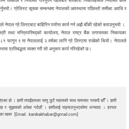
िकाल्न तत्काल र नियमित गरिनुपर्ने पहलबारे सरकारी निकायहरूले नियमित काम
र्नुभयो। ग्रेलिस्ट सूचक सम्बन्धमा नेपालको अवस्थामा पछिल्लो समीक्षा अवधि र
े नेपाल ग्रे लिस्टबाट बाहिरिन पर्याप्त कार्य गर्न अझै बाँकी रहेको बताउनुभयो ।
्री तथा मन्त्रिपरिषद्को कार्यालय, नेपाल राष्ट्र बैंक लगायतका निकायका
फागुन ९ मा नेपाललाई २ वर्षका लागि ग्रे लिस्टमा राखेको थियो। नेपालले
मा प्रतिबद्धता व्यक्त गरी सो अनुरूप कार्य गरिरहेको छ।
रिका हो । हामी तपाईंहरूका सामु छुटै महत्वको साथ समाचार पस्कदै छौँँ । हामी
ाह र सुझावको अपेक्षा गर्दछौं । हामीलाई पछ्याउनुभएकोमा धन्यवाद । हरपल
निका खबर [Email : kanikakhabar@gmail.com]