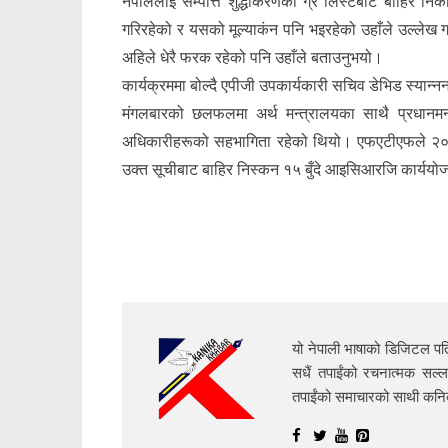
नेपाललाई सम्पत्ति शुद्धीकरणको ग्रे लिस्टबाट बाहिर न
गरिरहेको र यसको मूल्याकंन पनि भइरहेको उहाँले उल्लेख ग
अहिले धेरै फरक रहेको पनि उहाँले बताउनुभयो।
कार्यक्रममा बोल्दै एपीजी उपकार्यकारी सचिव डेभिड स्यान्ननल
मंगलबारको छलफलमा अर्थ मन्त्रालयका साथै प्रधानमन्त
अधिकारीहरूको सहभागिता रहेको थियो। एफएटीएफले २०८१ 
उक्त सूचीबाट बाहिर निस्कन १५ बुँदे आइसिआरजि कार्ययोजना
यो नेपाली भाषाको डिजिटल पत्
सधैं तपाईंको रचनात्मक सल्ल
तपाईंको समाचारको साथी क