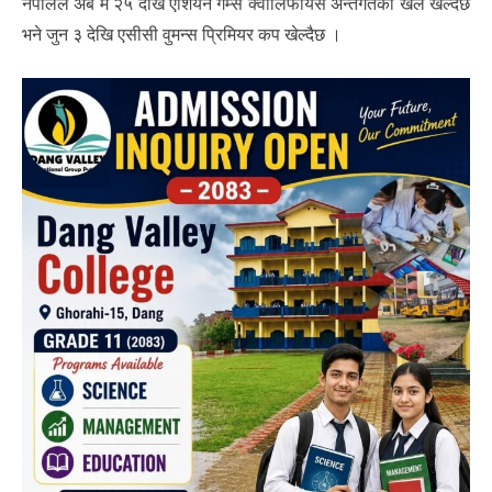
नेपालले अब मे २५ देखि एशियन गेम्स क्वालिफायर्स अन्तर्गतका खेल खेल्दैछ
भने जुन ३ देखि एसीसी वुमन्स प्रिमियर कप खेल्दैछ ।