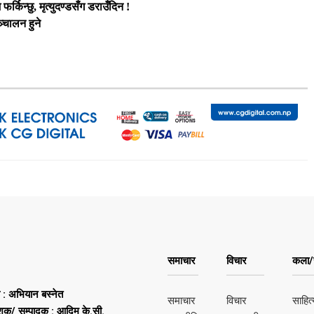
र्किन्छु, मृत्युदण्डसँग डराउँदिन !
्चालन हुने
समाचार
विचार
कला/स
ष : अभियान बस्नेत
समाचार
विचार
साहित्
शक/ सम्पादक : आदिम के.सी.