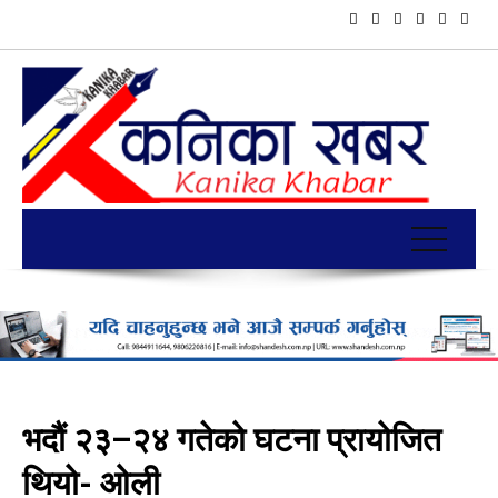
भदौं २३–२४ गतेको घटना प्रायोजित
थियो- ओली