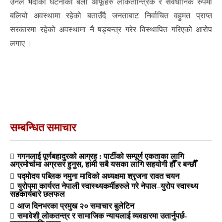
उनले भदौंको घटनाका बेला आफूहरु लोकतान्त्रिक र संवैधानिक रुपमा
बलियो अवस्थामा रहेको बताउँदै जनताबाट निर्वाचित वहुमत प्राप्त
सरकारमा रहेको अवस्थामा नै षड्यन्त्र गरेर विस्थापित गरिएको आरोप
लगाए ।
सम्बन्धित समाचार
गगनलाई पूर्णबहादुरको आग्रह : पार्टीको सम्पूर्ण एकताका लागि
अग्रमोर्चामा अग्रसर हुनुस, हामी सबै यसका लागि सहयोगी हौँ र बन्छौँ
पद्मोदय पब्लिक नमुना माविको अध्यक्षमा श्रृजना रावत चयन
युरोपमा कार्यरत नेपाली स्वास्थ्यकर्मीहरुले गरे नेपाल–युरोप स्वास्थ्य
सहकार्यबारे छलफल
आज दिनभरका प्रमुख २० समाचार बुलेटिन
समावेशी लोकतन्त्र र सामाजिक न्यायलाई व्यवहारमा उतार्नुपर्छ-