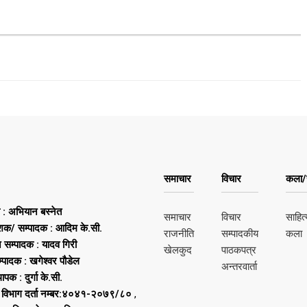
समाचार
विचार
कला/स
ष : अभियान बस्नेत
समाचार
विचार
साहित्
शक/ सम्पादक : आदिम के.सी.
राजनीति
सम्पादकीय
कला
न सम्पादक : यादव गिरी
खेलकुद
पाठकपत्र
्पादक : खगेश्वर पौडेल
अन्तरवार्ता
थापक : दुर्गा के.सी.
 विभाग दर्ता नम्बर:४०४१-२०७९/८०
,