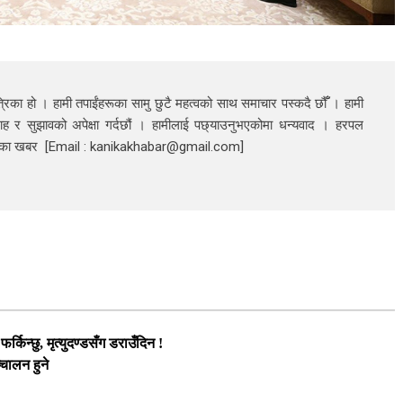
रिका हो । हामी तपाईंहरूका सामु छुटै महत्वको साथ समाचार पस्कदै छौँँ । हामी
ाह र सुझावको अपेक्षा गर्दछौं । हामीलाई पछ्याउनुभएकोमा धन्यवाद । हरपल
निका खबर [Email : kanikakhabar@gmail.com]
्किन्छु, मृत्युदण्डसँग डराउँदिन !
चालन हुने