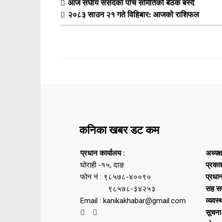
आज संघीय संसदका पाँच समितिको बैठक बस्दै
२०८३ साउन २१ गते विहिबार: आजको राशिफल
कनिका खबर डट कम
प्रधान कार्यालय :
अध्यक्
घोराही -१५, दाङ
प्रका
फोन नं : ९८५७८-४००९०
प्रधा
९८५७८-३४२५३
सह सम
Email : kanikakhabar@gmail.com
व्यवस्
सूचना