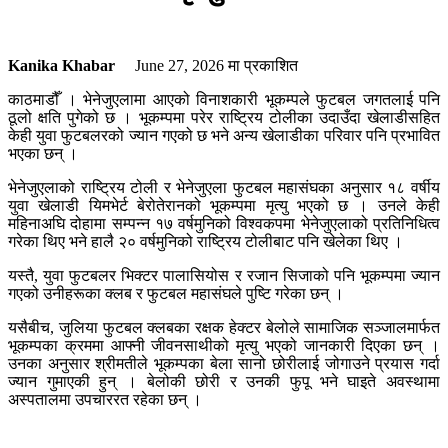
Kanika Khabar
June 27, 2026
मा प्रकाशित
काठमाडौँ । भेनेजुएलामा आएको विनाशकारी भूकम्पले फुटबल जगतलाई पनि
ठूलो क्षति पुगेको छ । भूकम्पमा परेर राष्ट्रिय टोलीका उदाउँदा खेलाडीसहित
केही युवा फुटबलरको ज्यान गएको छ भने अन्य खेलाडीका परिवार पनि प्रभावित
भएका छन् ।
भेनेजुएलाको राष्ट्रिय टोली र भेनेजुएला फुटबल महासंघका अनुसार १८ वर्षीय
युवा खेलाडी यिमभेर्ट बेरोतेरानको भूकम्पमा मृत्यु भएको छ । उनले केही
महिनाअघि दोहामा सम्पन्न १७ वर्षमुनिको विश्वकपमा भेनेजुएलाको प्रतिनिधित्व
गरेका थिए भने हालै २० वर्षमुनिको राष्ट्रिय टोलीबाट पनि खेलेका थिए ।
यस्तै, युवा फुटबलर भिक्टर पालासियोस र रजान सिजाको पनि भूकम्पमा ज्यान
गएको उनीहरूका क्लब र फुटबल महासंघले पुष्टि गरेका छन् ।
यसैबीच, जुलिया फुटबल क्लबका रक्षक हेक्टर बेलोले सामाजिक सञ्जालमार्फत
भूकम्पका क्रममा आफ्नी जीवनसाथीको मृत्यु भएको जानकारी दिएका छन् ।
उनका अनुसार श्रीमतीले भूकम्पका बेला सानो छोरीलाई जोगाउने प्रयास गर्दा
ज्यान गुमाएकी हुन् । बेलोकी छोरी र उनकी फुपू भने घाइते अवस्थामा
अस्पतालमा उपचाररत रहेका छन् ।