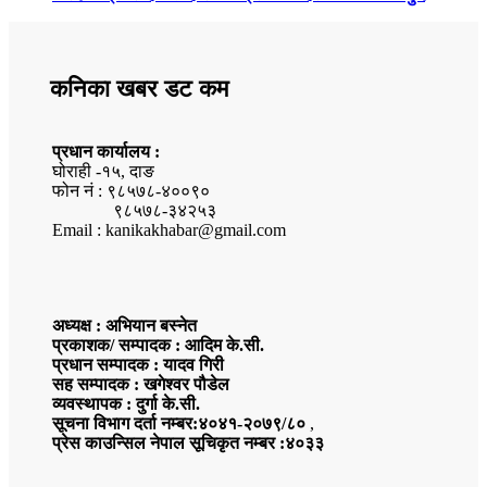
कनिका खबर डट कम
प्रधान कार्यालय :
घोराही -१५, दाङ
फोन नं : ९८५७८-४००९०
९८५७८-३४२५३
Email : kanikakhabar@gmail.com
अध्यक्ष : अभियान बस्नेत
प्रकाशक/ सम्पादक : आदिम के.सी.
प्रधान सम्पादक : यादव गिरी
सह सम्पादक : खगेश्वर पौडेल
व्यवस्थापक : दुर्गा के.सी.
सूचना विभाग दर्ता नम्बर:४०४१-२०७९/८०
,
प्रेस काउन्सिल नेपाल सूचिकृत नम्बर :४०३३