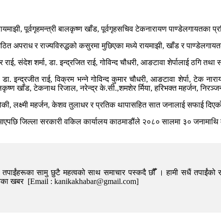
ायमाझी, पूर्वगृहमन्त्री बालकृष्ण खाँड, पूर्वगृहसचिव टेकनारायण पाण्डेलगायतका 
 अपराध र राज्यविरुद्धको कसुरमा मुछिएका मध्ये रायमाझी, खाँड र पाण्डेलगायत
राई, संदेश शर्मा, डा. इन्द्रजित राई, गोविन्द चौधरी, आङटावा शेर्पालाई ठगि तथ
मा, डा. इन्द्रजीत राई, विक्रम भन्ने गोविन्द कुमार चौधरी, आङटावा शेर्पा, टेक न
ृष्ण खाँड, टेकनाथ रिजाल, नरेन्द्र के.सी.,शमशेर र्मिया, हरिभक्त महर्जन, निरञ
थोकी, लक्ष्मी महर्जन, केशव तुलाधर र प्रतिक थापासहित सात जनालाई सफाई दिए
आएपछि जिल्ला सरकारी वकिल कार्यालय काठमाडौंले २०८० सालमा ३० जनामाथि मुद्द
पाईंहरूका सामु छुटै महत्वको साथ समाचार पस्कदै छौँँ । हामी सधैं तपाईंको र
निका खबर [Email : kanikakhabar@gmail.com]