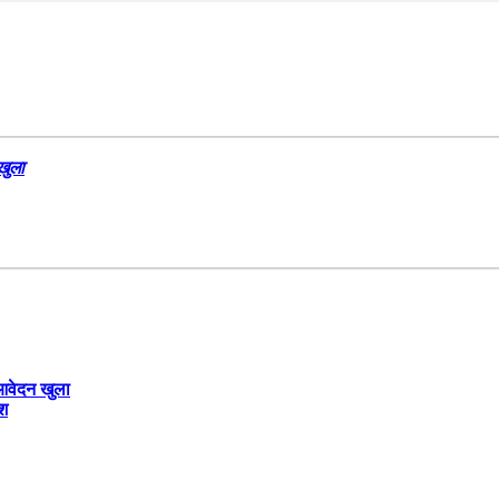
खुला
 आवेदन खुला
ेश