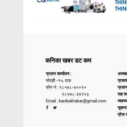
कनिका खबर डट कम
प्रधान कार्यालय :
अध्यक्
घोराही -१५, दाङ
प्रका
फोन नं : ९८५७८-४००९०
प्रधा
९८५७८-३४२५३
सह सम
Email : kanikakhabar@gmail.com
व्यवस्
सूचना
प्रेस