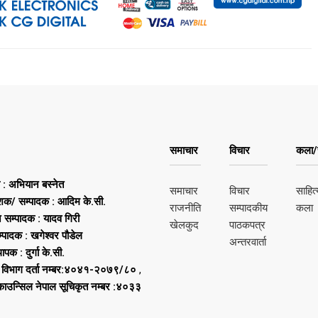
समाचार
विचार
कला/स
ष : अभियान बस्नेत
समाचार
विचार
साहित्
शक/ सम्पादक : आदिम के.सी.
राजनीति
सम्पादकीय
कला
न सम्पादक : यादव गिरी
खेलकुद
पाठकपत्र
्पादक : खगेश्वर पौडेल
अन्तरवार्ता
थापक : दुर्गा के.सी.
 विभाग दर्ता नम्बर:४०४१-२०७९/८०
,
 काउन्सिल नेपाल सूचिकृत नम्बर :४०३३