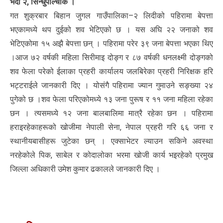
भदौ २, सिन्धुपाल्चोक ।
गत शुक्रबार बिहान जुगल गाउँपालिका–२ लिदीको पहिरामा बेपत्ता
भएकामध्ये थप दुईको शव भेटिएको छ । यस अघि २२ जनाको शव
भेटिएकोमा १५ अझै बेपत्ता छन् । पहिरामा परेर ३९ जना बेपत्ता भएका थिए
।आज ७२ वर्षकी महिला सिरीमाइ दोङ्ग र ८७ वर्षकी धनलक्ष्मी दोङ्गको
शव फेला परेको ईलाका प्रहरी कार्यालय जलबिरेका प्रहरी निरिक्षक हरि
भट्टराईले जानकारी दिए । योसंगै पहिरामा ज्यान गुमाउने सङ्ख्या २४
पुगेको छ ।शव फेला परिएकोमध्ये १३ जना पुरूष र ११ जना महिला रहेका
छन । त्यसमध्ये १२ जना बालबालिमा मात्रै रहेका छन । पहिरामा
हराइरहेकाहरूको खोजीमा नेपाली सेना, नेपाल प्रहरी गरि ६६ जना र
स्थानीयबासीहरू जुटेका छन् । एक्साभेटर ल्याउन सकिने अवस्था
नरहेकोले पिक, साबेल र कोदालोका भरमा खोजी कार्य भइरहेको प्रमुख
जिल्ला अधिकारी उमेश कुमार ढकालले जानकारी दिए ।