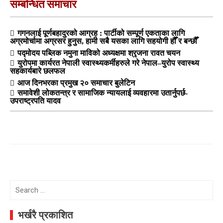
सम्बन्धित समाचार
गगनलाई पूर्णबहादुरको आग्रह : पार्टीको सम्पूर्ण एकताका लागि
अग्रमोर्चामा अग्रसर हुनुस, हामी सबै यसका लागि सहयोगी हौँ र बन्छौँ
पद्मोदय पब्लिक नमुना माविको अध्यक्षमा श्रृजना रावत चयन
युरोपमा कार्यरत नेपाली स्वास्थ्यकर्मीहरुले गरे नेपाल–युरोप स्वास्थ्य
सहकार्यबारे छलफल
आज दिनभरका प्रमुख २० समाचार बुलेटिन
समावेशी लोकतन्त्र र सामाजिक न्यायलाई व्यवहारमा उतार्नुपर्छ-
उपराष्ट्रपति यादव
Search
for:
भर्खरै प्रकाशित