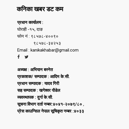
कनिका खबर डट कम
प्रधान कार्यालय :
घोराही -१५, दाङ
फोन नं : ९८५७८-४००९०
९८५७८-३४२५३
Email : kanikakhabar@gmail.com
अध्यक्ष : अभियान बस्नेत
प्रकाशक/ सम्पादक : आदिम के.सी.
प्रधान सम्पादक : यादव गिरी
सह सम्पादक : खगेश्वर पौडेल
व्यवस्थापक : दुर्गा के.सी.
सूचना विभाग दर्ता नम्बर:४०४१-२०७९/८०
,
प्रेस काउन्सिल नेपाल सूचिकृत नम्बर :४०३३